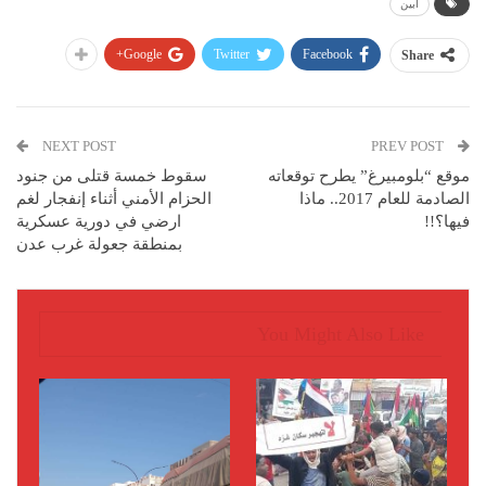
ابين
Google+
Twitter
Facebook
Share
NEXT POST
PREV POST
موقع “بلومبيرغ” يطرح توقعاته
سقوط خمسة قتلى من جنود
الصادمة للعام 2017.. ماذا
الحزام الأمني أثناء إنفجار لغم
فيها؟!!
ارضي في دورية عسكرية
بمنطقة جعولة غرب عدن
You Might Also Like