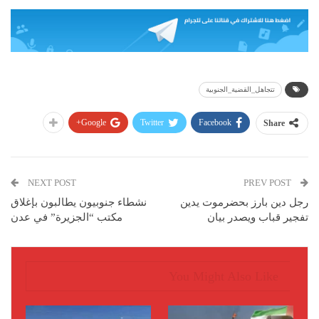
تتجاهل_القضية_الجنوبية
Google+
Twitter
Facebook
Share
NEXT POST
PREV POST
رجل دين بارز بحضرموت يدين
نشطاء جنوبيون يطالبون بإغلاق
تفجير قباب ويصدر بيان
مكتب “الجزيرة” في عدن
You Might Also Like