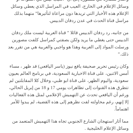
وسائل الإعلام في الخارج، العيب في المراسل الذي يعطي وسائل
الإعلام هذه الأخبار التي تريدها دون مراعاة لتأثيرها” متهما بذلك
مراسل قناة الحدث في عدن ردفان الدبيس.
من جانبه، رد ردفان الدبيس قائلا ” قناة العربية ليست ملك ردفان
الدبيس حتى يغطي ما يريد ولكن بصفتي كمراسل كلفت مصورين
ورسلت المواد إلى العربية وهذا هو واجبي والعربية هي من تقرر بعد
ذلك.”
وكان رئيس تحرير صحيفة يافع نيوز (ياسر اليافعي) قد ظهر ، مساء
أمس الاثنين، على قناة الاخبارية السعودية، في برنامج العالم بعيون
سعودية، واليوم الظهر، على قناة ابو ظبي، وخلال كلا المقابلتين لم
تتطرق هذه القنوات إلى تظاهرات يومي 17 و 18 من إبريل الحالي،
ورغم أن اليافعي تحدث عن التهميش الإعلامي لمثل هذه الفعاليات
إلا إنهم، رغم محاولته لفت نظرهم إلى هذه القضية، لم يبدوا للأمر
اهتماماً.
مما أثار استهجان الشارع الجنوبي تجاه هذا التهميش المتعمد من
وسائل الإعلام الخليجية .