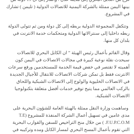
بينها اليمن ممثلة بالشركة اليمنية للاتصالات الدولية ( تليمن ) تشارك
في المشروع.
وتتكفل المجموعة الدولية بربطه إلى كل دولة ومن ثم تتولى الدولة
ربطه داخليا إلى سنترالاتها الدولية ومتحكمات خدمة الانترنت في
بلدان كل منها.
وقال القائم بأعمال رئيس الهيئة ” ان الكابل البحري للاتصالات
سيحدث نقلة نوعية كبيرة في مجالات الاتصالات في اليمن كون
أهميته لا تقتصر في خفض قيمة الخدمة للمستخدمين ورفع سرعات
الانترنت فقط بل تمكن شركات الاتصالات للانتقال للأجيال الجديدة
في الاتصالات الخليوية والولوج إلى الاتصالات الشبكية واللحاق
بالركب العالمي مما يتيح توفير خدمات أفضل متعلقة بتكنولوجيا
الاتصالات الشبكية.
وساهمت وزارة النقل ممثلة بالهيئة العامة للشؤون البحرية على
مدى عامين في تسهيل أعمال الشركة المنفذة للمشروع (T.E
.F.U.P.C.O.M ) من خلال منح التراخيص للسفن والقوارب البحرية
التي تقوم بأعمال المسح البحري لمسار الكابل ومده وتركيبه في