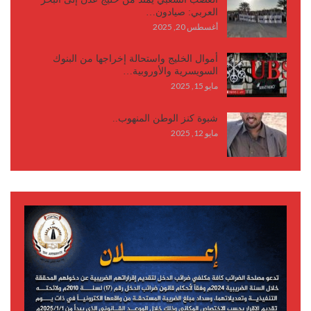
العربي: صيادون…
أغسطس 20, 2025
أموال الخليج واستحالة إخراجها من البنوك
السويسرية والأوروبية…
مايو 15, 2025
شبوة كنز الوطن المنهوب..
مايو 12, 2025