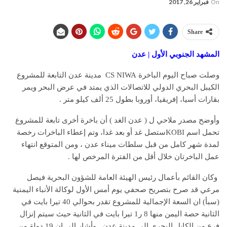
On
فبراير 26, 2017
Share
المشهد الجنوبي الأول | عدن
وصلت صباح اليوم الباخرة CS NIWA مدينة عدن التابعة للمشروع
الكيبل البحري الدولي للاتصالات الذي يمتد في عرض البحر ويمر
بقارات أسيا، إفريقيا، أوروبا بطول 25 ألف كيلو متر .
وأوضح مصدر ملاحي ل ( عدن الغد ) أن باخرة أخرى تابعة للمشروع
تحمل اسم KOBIستصل غد أو بعد غدا، وتم إعطاء الباخرات رخصة
لمدة شهر كامل من قبل سلطات ميناء عدن ، ومن المتوقع انتهاء
عمل الباخرتان خلال أقل من الفترة المرخص لها .
وكان القائم بأعمال رئيس الهيئة العامة للشؤون البحرية فيصل
مرعي قد صرح بتصريح صحفي يوم أمس الأول لوكالة الأنباء اليمنية
(سبأ) ان السعة الإجمالية للمشروع تقدر بحوالي 40 تيرا بايت في
الثانية حصة اليمن منها 8 ر1 تيرا بايت في الثانية حيث سيتم إنزال
فرع من الكابل البحري إلى مدينة عدن . وأشار إلى ان 19 دولة من