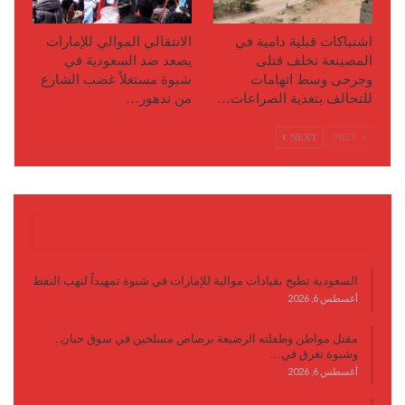
اشتباكات قبلية دامية في
الانتقالي الموالي للإمارات
المصينعة تخلف قتلى
يصعد ضد السعودية في
وجرحى وسط اتهامات
شبوة مستغلاً غضب الشارع
للتحالف بتغذية الصراعات…
من تدهور…
NEXT
PREV
آخر الأخبار
السعودية تطيح بقيادات موالية للإمارات في شبوة تمهيداً لنهب النفط
أغسطس 6, 2026
مقتل مواطن وطفلته الرضيعة برصاص مسلحين في سوق حبان..
وشبوة تغرق في…
أغسطس 6, 2026