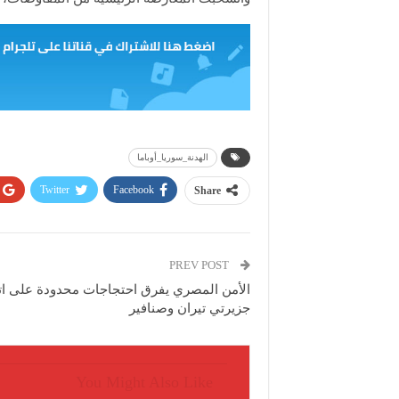
الهدنة_سوريا_أوباما
Twitter
Facebook
Share
PREV POST
الأمن المصري يفرق احتجاجات محدودة على ات
جزيرتي تيران وصنافير
You Might Also Like