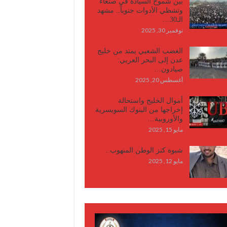
بين شموخ السيادة في صنعاء
وتشظي الأدوات جنوباً.. مشهد
الـ30…
نوفمبر 30, 2025
الغضب الشعبي يمتد من خليج
عدن إلى البحر العربي:
صيادون…
أغسطس 20, 2025
أموال الخليج واستحالة
إخراجها من البنوك السويسرية
والأوروبية…
مايو 15, 2025
شبوة كنز الوطن المنهوب..
مايو 12, 2025