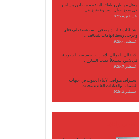
مقتل مواطن وطفلته الرضيعة برصاص مسلحين
في سوق حبان.. وشبوة تغرق في…
أغسطس 6, 2026
اشتباكات قبلية دامية في المصينعة تخلف قتلى
وجرحى وسط اتهامات للتحالف…
أغسطس 4, 2026
الانتقالي الموالي للإمارات يصعد ضد السعودية
في شبوة مستغلاً غضب الشارع…
أغسطس 3, 2026
استنزاف متواصل لأبناء الجنوب في جبهات
الشمال.. والقيادات العائدة تتحدث…
أغسطس 2, 2026
كتابات وأقلام