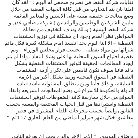
نقابات شركة النفط في تصريح صحفي له اليوم : ” لقد كان
املنا بان يتم التحاوب من قبل كافة الجهات المعنية من خلال
وضع معالجات حقيقيه مبنيه على الاسس والمعايير القائمة
مابين الشركتين الوطنيتين والرائدتين ( شركة مصافي عدن و
شركه النفط اليمنية ) وذلك بهدف التخفيف من معاناة
المواطن نظراً لعدم وجود اي مشكلة في توزيع المشتقات
النفطية – الا اننا اليوم نجد انفسنا امام مشكلة كبيرة فكل ماتم
شرائها من مواد نفطية – بحسب قرار مجلس الوزراء – وتم
تغطية احتياج السوق المحلية بها على وشك النفاذ ، واذا لم يتم
ايجاد المعالجات الحقيقة لتوفير المشتقات النفطية بشكل
دائم فاننا سوف نكون قادمين على تكرار أزمة المشتقات
النفطية في السوق المحلية وربما بشكل أكبر من الازمة
السابقة ، ولذلك فأننا ومن منطلق المسئولية نناشد قيادة
الدولة والحكومة للاسراع في وضع المعالجات السريعه وانقاذ
الموقغ من خلال ممارسة كافة الضغوطات لتوفير المشتقات
النفطية واستيرادها من قبل الجهات المختصة والمعنيه بحسب
القانون وايضاً بحسب مخرجات اللقاء المشترك في قصر
معاشيق خلال شهر فبراير الماضي من العام الجاري 2017م ”
.
واضاف الهويدي : ” الامر الاخر والذي يجب ان يعرفه الناس