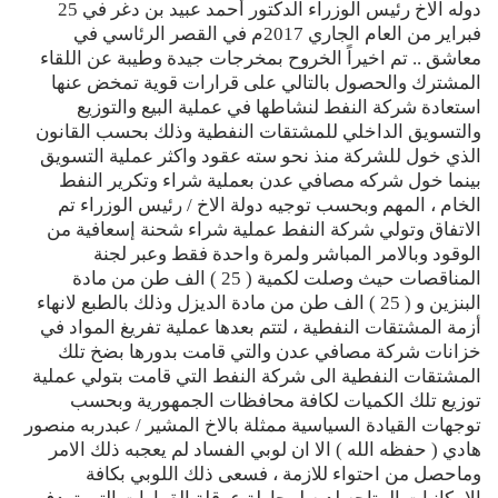
دوله الاخ رئيس الوزراء الدكتور أحمد عبيد بن دغر في 25
فبراير من العام الجاري 2017م في القصر الرئاسي في
معاشق .. تم اخيراً الخروح بمخرجات جيدة وطيبة عن اللقاء
المشترك والحصول بالتالي على قرارات قوية تمخض عنها
استعادة شركة النفط لنشاطها في عملية البيع والتوزيع
والتسويق الداخلي للمشتقات النفطية وذلك بحسب القانون
الذي خول للشركة منذ نحو سته عقود واكثر عملية التسويق
بينما خول شركه مصافي عدن بعملية شراء وتكرير النفط
الخام ، المهم وبحسب توجيه دولة الاخ / رئيس الوزراء تم
الاتفاق وتولي شركة النفط عملية شراء شحنة إسعافية من
الوقود وبالامر المباشر ولمرة واحدة فقط وعبر لجنة
المناقصات حيث وصلت لكمية ( 25 ) الف طن من مادة
البنزين و ( 25 ) الف طن من مادة الديزل وذلك بالطبع لانهاء
أزمة المشتقات النفطية ، لتتم بعدها عملية تفريغ المواد في
خزانات شركة مصافي عدن والتي قامت بدورها بضخ تلك
المشتقات النفطية الى شركة النفط التي قامت بتولي عملية
توزيع تلك الكميات لكافة محافظات الجمهورية وبحسب
توجهات القيادة السياسية ممثلة بالاخ المشير / عبدربه منصور
هادي ( حفظه الله ) الا ان لوبي الفساد لم يعجبه ذلك الامر
وماحصل من احتواء للازمة ، فسعى ذلك اللوبي بكافة