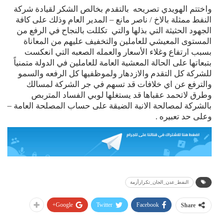
واختتم الهويدي تصريحه بالتقدم بخالص الشكر لقيادة شركة
النفط ممثلة بالاخ / ناصر مانع – المدير العام وذلك على كافة
الجهود الحثيثة التي بذلها والتي تكللت بالنجاح في الرفع من
المستوى المعيشي للعاملين والتخفيف عليهم من المعاناة
بسبب ارتفاع وغلاء الأسعار والعمله الصعبه التي انعكست
بتبعاتها على الحالة المعشية العامة للعاملين في الدولة متمنياً
للشركة كل التقدم والازدهار ولموظفيها كل الرفعه والسمو
والترفع عن اي خلافات قد تسهم في جر الشركة لمسالك
وطرق لاتحمد عقباها قد يستغلها لوبي الفساد المتربص
بالشركة لمصالحة الانية الضيقة على حساب المصلحة العامة –
وعلى حد تعبيره .
النفط_عدن_الجان_تكرارأزمة
Google+
Twitter
Facebook
Share