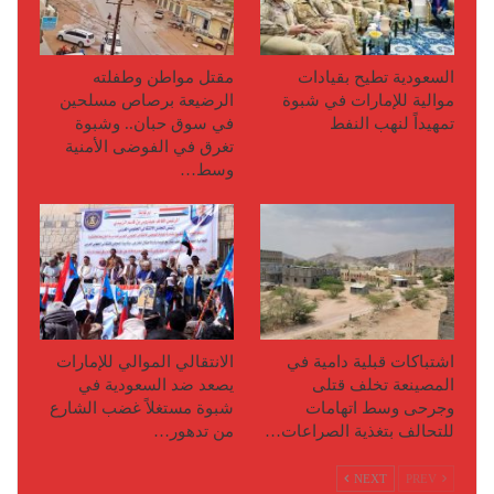
السعودية تطيح بقيادات
مقتل مواطن وطفلته
موالية للإمارات في شبوة
الرضيعة برصاص مسلحين
تمهيداً لنهب النفط
في سوق حبان.. وشبوة
تغرق في الفوضى الأمنية
وسط…
اشتباكات قبلية دامية في
الانتقالي الموالي للإمارات
المصينعة تخلف قتلى
يصعد ضد السعودية في
وجرحى وسط اتهامات
شبوة مستغلاً غضب الشارع
للتحالف بتغذية الصراعات…
من تدهور…
NEXT
PREV