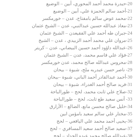
20-حيدرة محمد أحمد المحوري، أبين – الوضيع
21-أحمد سالم الحمزة علي، أبين – الوضيع
22-محمد عوض سالم بامفتاح، عدن – خورمكسر
23-معاذ عبدالله حسين عبدالنبي، عدن – الشيخ عثمان
24-جبران طه أحمد علي الفقيعدن – الشيخ عثمان
25-مروان علي محمد أحمد الزبيدي ، عدن – الشيخ
26-عبدالله داؤود أحمد حسين البيضاني، عدن – كريتر
27-فؤاد علي قاسم محمد، عدن – الشيخ عثمان
28-محروس عبدالله صالح محمد، عدن خورمكسر
29- ناصر حسن عبدربه ملح، شبوة – بيحان
30-أحمد عبدالقادر أحمد الباني، شبوة –بيحان
31-فريد صالح أحمد الغدراء، شبوة – بيحان
32-صلاح علي ثابت محمد، لحج – طورالباحة
33- أنس سعيد طع ثابت، لحج – طورالباحة
34-خليل صالح محسن مانع، الضالع – الأزارق
35-مختار علي سالم سعيد بامؤمن ابين
36-يحيى أحمد محمد علي اليافعي – لحج
37-سعيد صالح أحمد سعيد المسافري – لحج
38-عبدالله صالح محمد عبده الحداد – لحج