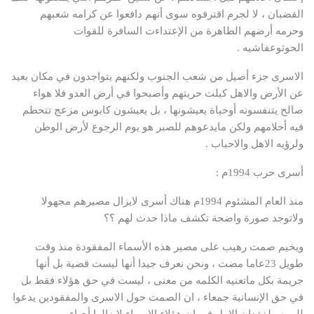
القضبان ، لا لجرم اقترفوه سوى أنهم دافعوا عن كرامه شعبهم
وحرمه أرضهم الطاهرة من الإعتداءت السافرة للقوات
الحوثوعفاشيه .
الاسرى جزء أصيل من شعب الجنوب ولكنهم يتواجدون في مكان بعيد
عن الأرض والاهل كبلت حريتهم وأصبحوا في أرض العدو فلا هواء
صالح يتنفسونه أوحياة يعيشونها ، بل يعيشون كابوس مزعج تتحطم
فيه أحلامهم ولكن مايدعوهم للصبر هو يوم الرجوع لأرض الوطن
ولرؤيه الاهل والاحباب .
أسرى حرب 1994م :
منذ العام المشئوم 1994م هناك أسرى لايزال مصيرهم مجهولا
ولاتوجد صورة واضحة تكشف ماذا حدث لهم ؟؟
ويخيم صمت رهيب على مصير هذه الأسماء المفقودة منذ وقت
طويل 23عاما مضت ، ونحن نعرف جيدا أنها ليست قضية بل أنها
جريمة بكل ماتعنيه الكلمه من معنى ، ليست في حق هؤلاء فقط بل
في حق الإنسانية جمعاء ، ان الصمت حول الاسرى والمفقودين يدعوا
للريبه ولفقدان الامل في ان هؤلاء الاسراء لايزالوا أحياء .