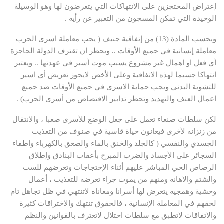
إعتراض المحتجزين على الانتهاكات التي يتعرضون لها وهو الوسيلة
الوحيدة التي تمكن المسجون من التعبير عن رأيه .
وبحسب المادة (13) من إتفاقية جنيف ( يجب معاملة اسرى الحرب
معاملة إنسانية في جميع الأوقات .. ويحظر ان تقترف الدولة الحاجزة
أي فعل او اهمال غير مشروع يسبب موت أسير في عهدتها .. ويعتبر
انتهاكا جسيما لهذه الاتفاقية وعلى الأخص لايجوز تعريض أي اسير
للتشوية البدني ويجب حماية الاسرى في جميع الأوقات ضد جميع
اعمال العنف والتهديد وتحظر تدابير الاقتصاص من أسرى الحرب) .
لكن سلطات صنعاء تعمل على جعل الوضع للأسرى صعبا ، والانتقال
من زنزانه لأخرى فيعانون حياة قاسية في صنوف من التعذيب
الجسدي والنفسي ( كالجلد والخنق بالماء والصعق بالكهرباء واطفاء
السجائر على الأجساد والضرب المبرح بأعقاب البنادق وإطلاق
الرصاص الحي المباشر عليهم أثناء الإحتجاجات وتعرضهم للسب
والشتم والاهانه ومنهم من يموت جراء تعرضه للتعذيب ، أعمال
وحشية وهمجيه يتعرض لها أسرانا ومعاناه لاتنتهي في ظل تجاهل تام
لحقهم في المعاملة الإنسانية ، فالحقوق تنتهك والاختراقات كثيرة
والاتفاقات لاتطبق مع سلطات احتلال لاتعترف بالقوانين والنظم