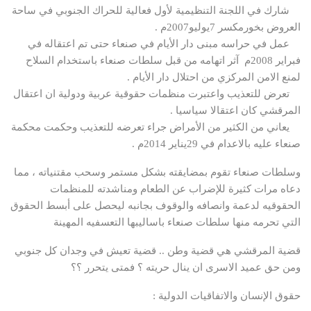
شارك في اللجنة التنظيمية لأول فعالية للحراك الجنوبي في ساحة
العروض بخورمكسر 7يوليو2007م .
عمل في حراسه مبنى دار الأيام في صنعاء حتى تم اعتقاله في
فبراير 2008م آثر اتهامه من قبل سلطات صنعاء باستخدام السلاح
لمنع الامن المركزي من احتلال دار الأيام .
تعرض للتعذيب واعتبرت منظمات حقوقية عربية ودولية ان اعتقال
المرقشي كان اعتقالا سياسيا .
يعاني من الكثير من الأمراض جراء تعرضه للتعذيب وحكمت محكمة
صنعاء عليه بالاعدام في 29يناير 2014م .
وسلطات صنعاء تقوم بمضايقته بشكل مستمر وسحب مقتنياته ، مما
دعاه مرات كثيرة للإضراب عن الطعام ومناشدته للمنظمات
الحقوقيه لدعمة وانصافه والوقوف بجانبه ليحصل على أبسط الحقوق
التي تحرمه منها سلطات صنعاء باساليبها التعسفيه المهينة
قضية المرقشي هي قضية وطن .. قضية تعيش في وجدان كل جنوبي
ومن حق عميد الاسرى ان ينال حريته ؟ فمتى يتحرر ؟؟
حقوق الإنسان والاتفاقيات الدولية :