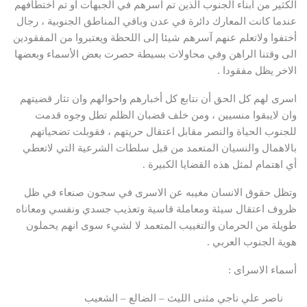
الكثير من أبناء الجنوب الذين تم آسرهم في الجبهات أو تم أختطافهم
عندما كانت المعارك دائرة في عدن وباقي المناطق الجنوبية ، رجال
أختفوا ولاتعلم عنهم آسرهم شيئا إلى اللحظة ويعتبروا من المفقودين
الى وقتنا الراهن وفي محاولات بسيطة حصرت بعض الأسماء وبعضها
الاخر يظل مفقودا .
اسرى لهم كل الحق أن نتابع كل أخبارهم واحوالهم وان تثار قضيتهم
وان لايبقوا منسيين ، ومن خلف قضبان الظلم تطل وجوه قدمت
للجنوب الحياة والنصر مقابل اعتقال حريتهم ، فقوبلت تضحياتهم
بالاهمال والنسيان المتعمد من قبل سلطات الشرعية التي لاتعطي
أي اهتمام لمثل هذه القضايا الكبيرة .
وتظل حقوق الانسان مغيبه عن الاسرى في سجون صنعاء في ظل
ظروف اعتقال سيئة ومعاملة قاسية وتعذيب جسدي ونفسي ومعاناه
طويلة من الحرمان والتغييب المتعمد لا لشيء سوى انهم يحملون
هوية الجنوب العربي .
أسماء الاسراى :
ناصر علي ناجي مثنى الليث – الضالع – الشعيب