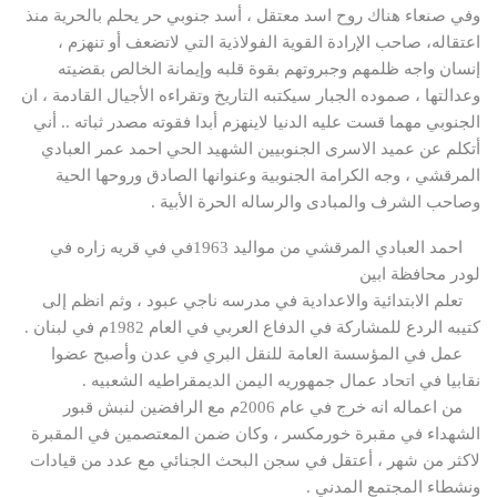
وفي صنعاء هناك روح اسد معتقل ، أسد جنوبي حر يحلم بالحرية منذ
اعتقاله، صاحب الإرادة القوية الفولاذية التي لاتضعف أو تنهزم ،
إنسان واجه ظلمهم وجبروتهم بقوة قلبه وإيمانة الخالص بقضيته
وعدالتها ، صموده الجبار سيكتبه التاريخ وتقراءه الأجيال القادمة ، ان
الجنوبي مهما قست عليه الدنيا لاينهزم أبدا فقوته مصدر ثباته .. أني
أتكلم عن عميد الاسرى الجنوبيين الشهيد الحي احمد عمر العبادي
المرقشي ، وجه الكرامة الجنوبية وعنوانها الصادق وروحها الحية
وصاحب الشرف والمبادى والرساله الحرة الأبية .
احمد العبادي المرقشي من مواليد 1963في في قريه زاره في
لودر محافظة ابين
تعلم الابتدائية والاعدادية في مدرسه ناجي عبود ، وثم انظم إلى
كتيبه الردع للمشاركة في الدفاع العربي في العام 1982م في لبنان .
عمل في المؤسسة العامة للنقل البري في عدن وأصبح عضوا
نقابيا في اتحاد عمال جمهوريه اليمن الديمقراطيه الشعبيه .
من اعماله انه خرج في عام 2006م مع الرافضين لنبش قبور
الشهداء في مقبرة خورمكسر ، وكان ضمن المعتصمين في المقبرة
لاكثر من شهر ، أعتقل في سجن البحث الجنائي مع عدد من قيادات
ونشطاء المجتمع المدني .