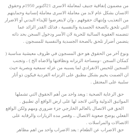
من مضمون إتفاقية جنيف لمعاملة الاسرى 21اكتوبر 1950م وحقوق
الانسان بشكل عام لابد من معاملة الاسرى معاملة إنسانية وحمايتهم
من التعذيب وإنتهاك حقوقهم ، وان لايتعرضوا للإيذاء البدني أو الاضرار
التي تلحق بالصحة الجسدية والنفسية ، فذلك القدر الزائد عما
تتضمنه العقوبة السالبة للحرية لان الآسر ودخول السجن بحد ذاته
يتضمن أضرار تلحق بالصحة الجسدية والنفسية للمسجون .
ونوع آخر من الحقوق هو حق المسجون في ظروف معيشية مناسبة (
كمكان السجن –ومساحة الزنزانه ونظافتها والاضاه الخ ) ، وتجنب
السجين للحبس الانفرادي لما يسببه من عزله سمعيه وبصرية حيث
ان الصمت يخيم بشكل مطبق على الزنزانه الفردية فيكون ذو أثار
سلبية على المعتقل .
حق الرعاية الصحية : ويعد واحد من أهم الحقوق التي تشملها
المواثيق الدولية والتي لاتجد لها على ارض الواقع أي تطبيق .
الحق في الاتصال بالعالم الخارجي جزء ضروري ومهم ولكن الواقع
الفعلي يوضح صعوبة الاتصال .. وقصر مده الزيارات والرقابه على
الاتصالات والمراسلات .
حق الاضراب عن الطعام : يعد الاضراب واحد من اهم مظاهر