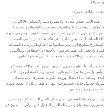
واللوائح .
معاناه عائلات الاسرى :
ان هذه الاسر تعيش معاناه أولادهم وذويهم ولايملكون الا الدعاء
والوقفات التضامنية والمناشدات وصرخات الاستغاثه والمحاولة
الفردية للوصول لإبنائهم وكسر حاجز الصمت عنهم .. وكم هي كبيرة
تلك المعاناه النفسية والماديه التي تتكبدها الاسر بدا من القيام
بإستخراج تصاريح الزيارة واستلامها ثم القيام بالزيارة .. فالمسافه
كبيرة والخطر أكبر فهم معرضون للأختفاء والاختطاف ، وماأقسى
درجات الحسرة والالم والانطواء والعزلة التي يعيشها أبنائهم .
فكم من أب وأخ وابن يعودون حاملين الهم والتعب والالم ومشاعر
اليأس والعجز وعدم القدره على التفكير، وأم لاتستطيع رؤيه فلذه
كبدها ومافعل به الاعتقال وزوجة مكلومة يعتصرها الألم بفقدان
شريك حياتها وحامل المسئووليه عنها ، وأطفال تكاد ان تصبح صورة
الاب ممحوه من ذاكرتهم .
ولاننسى معاناه الاسر في تدبير ونقل المال البسيط لإبنائهم الذين
يتضورون جوعا وان وصل ذلك المال الضئيل فان حراس السجون في