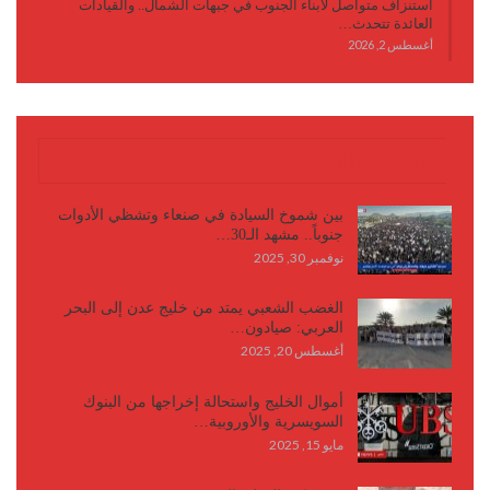
استنزاف متواصل لأبناء الجنوب في جبهات الشمال.. والقيادات
العائدة تتحدث…
أغسطس 2, 2026
كتابات وأقلام
بين شموخ السيادة في صنعاء وتشظي الأدوات
جنوباً.. مشهد الـ30…
نوفمبر 30, 2025
الغضب الشعبي يمتد من خليج عدن إلى البحر
العربي: صيادون…
أغسطس 20, 2025
أموال الخليج واستحالة إخراجها من البنوك
السويسرية والأوروبية…
مايو 15, 2025