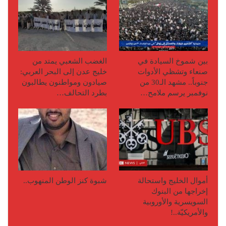
بين شموخ السيادة في
الغضب الشعبي يمتد من
صنعاء وتشظي الأدوات
خليج عدن إلى البحر العربي:
جنوباً.. مشهد الـ30 من
صيادون ومواطنون يطالبون
نوفمبر يرسم ملامح…
بطرد التحالف…
أموال الخليج واستحالة
شبوة كنز الوطن المنهوب..
إخراجها من البنوك
السويسرية والأوروبية
والأمريكيّة..!