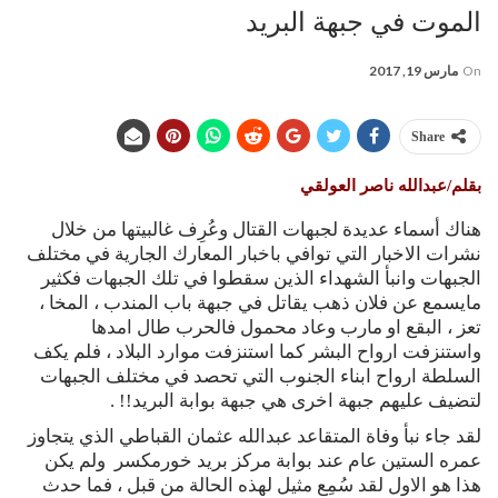
الموت في جبهة البريد
On
مارس 19, 2017
Share
بقلم/عبدالله ناصر العولقي
هناك أسماء عديدة لجبهات القتال وعُرِف غالبيتها من خلال
نشرات الاخبار التي توافي باخبار المعارك الجارية في مختلف
الجبهات وانبأ الشهداء الذين سقطوا في تلك الجبهات فكثير
مايسمع عن فلان ذهب يقاتل في جبهة باب المندب ، المخا ،
تعز ، البقع او مارب وعاد محمول فالحرب طال امدها
واستنزفت ارواح البشر كما استنزفت موارد البلاد ، فلم يكف
السلطة ارواح ابناء الجنوب التي تحصد في مختلف الجبهات
لتضيف عليهم جبهة اخرى هي جبهة بوابة البريد!! .
لقد جاء نبأ وفاة المتقاعد عبدالله عثمان القباطي الذي يتجاوز
عمره الستين عام عند بوابة مركز بريد خورمكسر ولم يكن
هذا هو الاول لقد سُمِع مثيل لهذه الحالة من قبل ، فما حدث