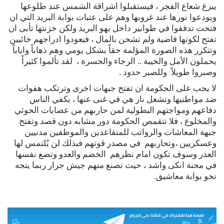
يبزغ شعاع الفجر ، فيستقبلوا اشراقة الشمس عند طلوعها
ويودعوا نورها عند غروبها وهم على عتبات بوابة البريد التي ان
فتحت تدفقوا في طوابير داخل بهو البريد ولكن خزنتها تأبى ان
تفتح لكونها فاضية ولم تشحن بالمال ، فيعودوا ادراجهم خائبين
وتتكرر هذه الصورة المؤلمة حقاً بشكل يومي وهم ذهاباً واياباً
يحملون الأمل والخيبة .. الرجاء والحسرة ، لقد تألموا كثيراً
وصبروا طويلاً وللصبر حدود .
لا يجب على الحكومة ان تفتح جبهات اخرى وترتكب هفوات
ضد مواطنيها وتشعل نار هي في غنى عنها ، يكفي الناس
دفاعهم ومواجتهم البطولية لمن حاربهم من عصابات الحوثي
والمخلوع ، فلا تتقمص الحكومة دور مشابه دون قصد وتفتح
جبهة المعاشات والرواتب للمتقاعدين والموظفين مدنيين
وعسكريين ،وتحاربهم في مصدر قوتهم فبذلك لن يُلتمس لها
العذر وسوف تكون امام نظرهم الخصم والعدو وتضع نفسها
في محنة انكى واشد ، حيث تصنع منهم جيش جرار ربما يتجه
نحو بوابة معاشيق.