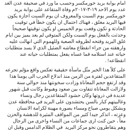
امام بوابة بريد خورمكسر وحسب ما ورد في صحيفة عدن الغد
عدد يوم الاحد ١٩-٣-٢٠١٧م وفاة المتقاعد على بوابة بريد
خورمكسر يوم السبت والمعروف ان يوم السبت اجازة يكون
فيها البريد مغلق ، فهناك احتمال ان يكون خطأ في توقيت
الحادثة و تكون وقعت يوم الخميس او يكون توقيتها صحيحاً
وحدثت بالفعل يوم السبت ولكن المتوفي لم يعد يميز بين ايام
غلق البريد وفتحه لظروفه الصعبة وللهموم التي انهالت عليه
وارهقته من جراء انقطاع معاشه الضئيل الذي لا يسد متطلبات
حياته عند استلامه فما عساه يفعل بمتطلبات حياته عند
انقطاعه! .
على كلاً هذا الخبر مثّل ماسآة حقيقية تعكس واقع مؤلم تجرعه
المتقاعدين لفترة من الزمن منذ اندلاع الحرب الى يومنا هذا
وقد ارتفع حجم المعاناة وزادت سخونتها منذ حوالي سنة
ولازالت المعاناة تتفاوت بين صعود وهبوط وكانت قبل شهور
عديدة في ذروتها وكان حشود المتقاعدين رجال ونساء
وغالبيتهم كبار بالسن يحتشدون على البريد في محافظة عدن
وبشكل يومي صباح ومساء بصورة مهينة لكرامة الانسان
وعزته ، اتذكر جيدا كثير من المواقف المثيرة للدهشة والحزن
معاً ، حين كنت ارى جماعات من النساء واخرى من الرجال
وهم يتقاطرون نحو مركز البريد في الظلام الدامس وقبل ان