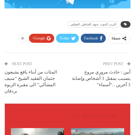
البريد_الموت_جبهة_القباطي_العولقي
Google+
Twitter
Facebook
Share
NEXT POST
PREV POST
أبين : حادث مروري مروع
المئات من أبناء يافع يشيعون
يتسبب بمقتل 3 أشخاص وإصابة
جثمان الفقيد الشيخ “سيف
3 آخرين ..”أسماء”
المشألي” الى مقبرة الربوة
بردفان
You Might Also Like