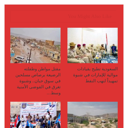
You Might Also Like
السعودية تطيح بقيادات
مقتل مواطن وطفلته
موالية للإمارات في شبوة
الرضيعة برصاص مسلحين
تمهيداً لنهب النفط
في سوق حبان.. وشبوة
تغرق في الفوضى الأمنية
وسط…