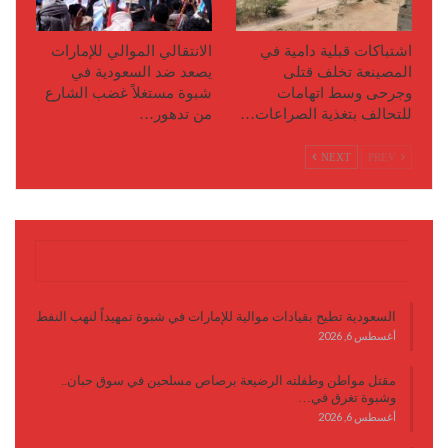
اشتباكات قبلية دامية في
الانتقالي الموالي للإمارات
المصينعة تخلف قتلى
يصعد ضد السعودية في
وجرحى وسط اتهامات
شبوة مستغلاً غضب الشارع
للتحالف بتغذية الصراعات…
من تدهور…
NEXT
PREV
آخر الأخبار
السعودية تطيح بقيادات موالية للإمارات في شبوة تمهيداً لنهب النفط
أغسطس 6, 2026
مقتل مواطن وطفلته الرضيعة برصاص مسلحين في سوق حبان..
وشبوة تغرق في…
أغسطس 6, 2026