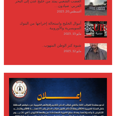
الغضب الشعبي يمتد من خليج عدن إلى البحر
العربي: صيادون…
أغسطس 20, 2025
أموال الخليج واستحالة إخراجها من البنوك
السويسرية والأوروبية…
مايو 15, 2025
شبوة كنز الوطن المنهوب..
مايو 12, 2025