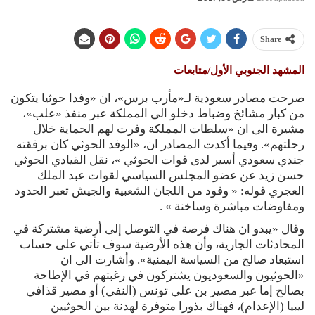
Share
المشهد الجنوبي الأول/متابعات
صرحت مصادر سعودية لـ«مأرب برس»، ان «وفدا حوثيا يتكون
من كبار مشائخ وضباط دخلو الى المملكة عبر منفذ «علب»،
مشيرة الى ان «سلطات المملكة وفرت لهم الحماية خلال
رحلتهم». وفيما أكدت المصادر ان، «الوفد الحوثي كان برفقته
جندي سعودي أسير لدى قوات الحوثي »، نقل القيادي الحوثي
حسن زيد عن عضو المجلس السياسي لقوات عبد الملك
العجري قوله: « وفود من اللجان الشعبية والجيش تعبر الحدود
ومفاوضات مباشرة وساخنة » .
وقال «يبدو ان هناك فرصة في التوصل إلى أرضية مشتركة في
المحادثات الجارية، وأن هذه الأرضية سوف تأتي على حساب
استبعاد صالح من السياسة اليمنية». وأشارت الى ان
«الحوثيون والسعوديون يشتركون في رغبتهم في الإطاحة
بصالح إما عبر مصير بن علي تونس (النفي) أو مصير قذافي
ليبيا (الإعدام)، فهناك بذورا متوفرة لهدنة بين الحوثيين