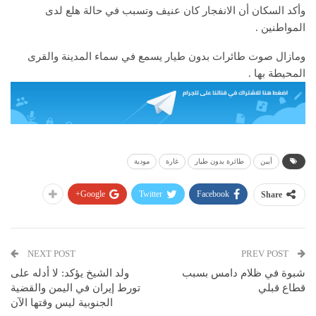
وأكد السكان أن الانفجار كان عنيف وتسبب في حالة هلع لدى
المواطنين .
ومازال صوت طائرات بدون طيار يسمع في سماء المدينة والقرى
المحيطة بها .
أبين
طائرة بدون طيار
غارة
مودية
Google+
Twitter
Facebook
Share
NEXT POST
PREV POST
شبوة في ظلام دامس بسبب
ولد الشيخ يؤكد: لا أدله على
قطاع قبلي
تورط إيران في اليمن والقضية
الجنوبية ليس وقتها الآن