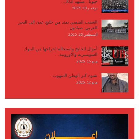
جنوباً.. مشهد الـ30…
نوفمبر 30, 2025
الغضب الشعبي يمتد من خليج عدن إلى البحر
العربي: صيادون…
أغسطس 20, 2025
أموال الخليج واستحالة إخراجها من البنوك
السويسرية والأوروبية…
مايو 15, 2025
شبوة كنز الوطن المنهوب..
مايو 12, 2025