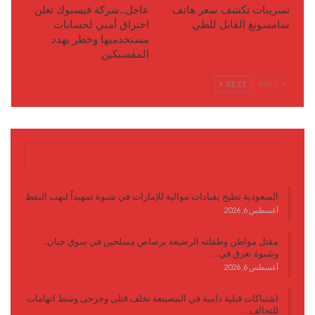
تسريبات تكشف سعر هاتف
عاجل..شركة فيسبوك تعلن
سامسونغ القابل للطي
اختراق أمني لحسابات
مستخدميها وخطر يهدد
المفسبكين
NEXT
PREV
آخر الأخبار
السعودية تطيح بقيادات موالية للإمارات في شبوة تمهيداً لنهب النفط
أغسطس 6, 2026
مقتل مواطن وطفلته الرضيعة برصاص مسلحين في سوق حبان..
وشبوة تغرق في…
أغسطس 6, 2026
اشتباكات قبلية دامية في المصينعة تخلف قتلى وجرحى وسط اتهامات
للتحالف…