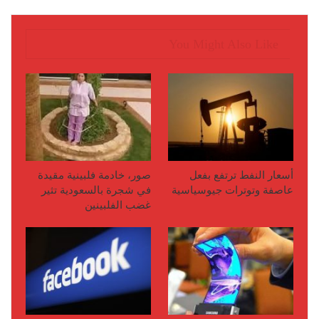
You Might Also Like
أسعار النفط ترتفع بفعل
صور، خادمة فلبينية مقيدة
عاصفة وتوترات جيوسياسية
في شجرة بالسعودية تثير
غضب الفلبينين