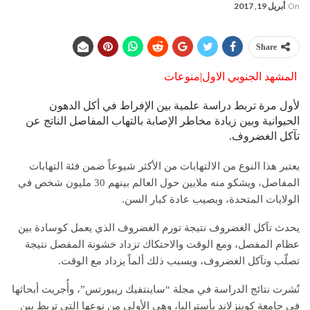
On
أبريل 19, 2017
Share
المشهد الجنوبي الاول|منوعات
لأول مرة تربط دراسة علمية بين الإفراط في أكل الدهون
الحيوانية وبين زيادة مخاطر الإصابة بالتهاب المفاصل الناتج عن
تآكل الغضروف.
يعتبر هذا النوع من الالتهابات من الأكثر شيوعاً ضمن فئة التهابات
المفاصل، ويشكو منه ملايين حول العالم بينهم 30 مليون شخص في
الولايات المتحدة، ويصيب عادة كبار السن.
يحدث تآكل الغضروف نتيجة تورم الغضروف الذي يعمل كوسادة بين
عظام المفصل، ومع الوقت والاحتكاك تزداد خشونة المفصل نتيجة
تصلّب وتآكل الغضروف، ويسبب ذلك ألماً يزداد مع الوقت.
نُشرت نتائج الدراسة في مجلة “ساينتفيك ريبورتس”، وأُجريت أبحاثها
في جامعة كوينزلاند بأستراليا، وهي الأولى من نوعها التي تربط بين