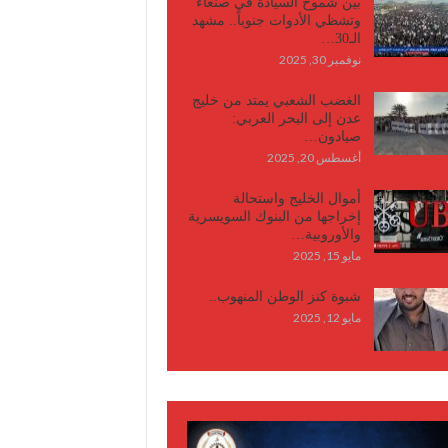
بين شموخ السيادة في صنعاء
وتشظي الأدوات جنوباً.. مشهد
الـ30…
نوفمبر 30, 2025
الغضب الشعبي يمتد من خليج
عدن إلى البحر العربي:
صيادون…
أغسطس 20, 2025
أموال الخليج واستحالة
إخراجها من البنوك السويسرية
والأوروبية…
مايو 15, 2025
شبوة كنز الوطن المنهوب..
مايو 12, 2025