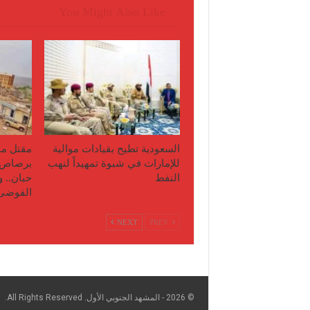
You Might Also Like
السعودية تطيح بقيادات موالية
مقتل مو
للإمارات في شبوة تمهيداً لنهب
برصاص 
النفط
حبان.. 
الفوضى
NEXT
PREV
© 2026 - المشهد الجنوبي الأول. All Rights Reserved.