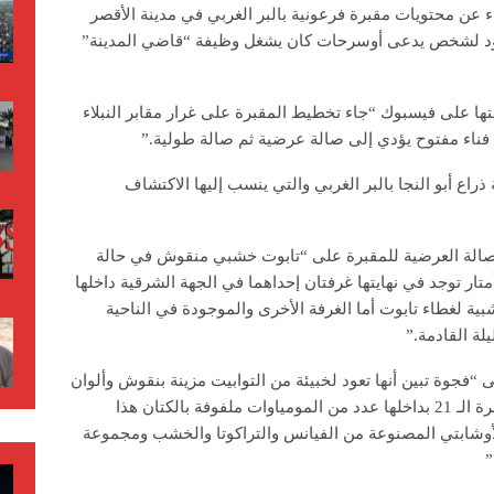
اء عن محتويات مقبرة فرعونية بالبر الغربي في مدينة الأقصر
عود لشخص يدعى أوسرحات كان يشغل وظيفة “قاضي المدينة”
ا على فيسبوك “جاء تخطيط المقبرة على غرار مقابر النبلاء
فناء مفتوح يؤدي إلى صالة عرضية ثم صالة طولية.”
راع أبو النجا بالبر الغربي والتي ينسب إليها الاكتشاف
الصالة العرضية للمقبرة على “تابوت خشبي منقوش في حالة
دة جدا من الحفظ بالإضافة إلى بئر بعمق 9 أمتار توجد في نهايتها غرفتان إحداهما في الجهة الشرقية داخلها
ية لغطاء تابوت أما الغرفة الأخرى والموجودة في الناحية
لة القادمة.”
“فجوة تبين أنها تعود لخبيئة من التوابيت مزينة بنقوش وألوان
وهي في حالة جيدة من الحفظ تعود لعصر الأسرة الـ 21 بداخلها عدد من المومياوات ملفوفة بالكتان هذا
الأوشابتي المصنوعة من الفيانس والتراكوتا والخشب ومجموعة
”