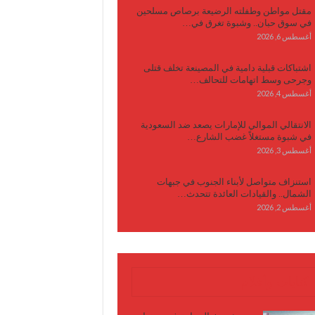
مقتل مواطن وطفلته الرضيعة برصاص مسلحين
في سوق حبان.. وشبوة تغرق في…
أغسطس 6, 2026
اشتباكات قبلية دامية في المصينعة تخلف قتلى
وجرحى وسط اتهامات للتحالف…
أغسطس 4, 2026
الانتقالي الموالي للإمارات يصعد ضد السعودية
في شبوة مستغلاً غضب الشارع…
أغسطس 3, 2026
استنزاف متواصل لأبناء الجنوب في جبهات
الشمال.. والقيادات العائدة تتحدث…
أغسطس 2, 2026
كتابات وأقلام