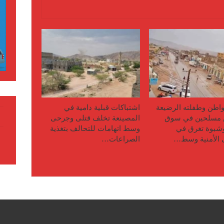
اطن وطفلته الرضيعة
اشتباكات قبلية دامية في
مسلحين في سوق
المصينعة تخلف قتلى وجرحى
وشبوة تغرق في
وسط اتهامات للتحالف بتغذية
 الأمنية وسط…
الصراعات…