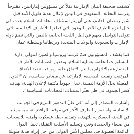
كشفت صحيفة البيان الإماراتية نقلاً عن مسؤولين إماراتيين، مقترحاً
يدرسه التحالف السعودي في اليمن لإعلان هدنة طويل الأمد قبل
شهر رمضان القادم، على أن يتم استئناف محادثات السلام بعده، في
حال التزم الطرف الآخر بالوعود التي قطعها للأطراف الإقليمية التي
تتولى التواصل معهم في إطار اللجنة الخاصة باليمن والتي تضمّ دولة
الإمارات والسعودية والولايات المتحدة وبريطانيا وسلطنة عمان.
كما يكشف المسؤولون ضمّ فرنسا وروسيا والصين لتتولى إدارة
المشاورات الخاصة بعملية السلام، وتقديم الضمانات للأطراف
المتصارعة بالالتزام بما يتم الاتفاق عليه ومراقبة تنفيذ الاتفاق
المرتقب.ونقلت الصحيفة الإماراتية عن مصادر سياسية، أن “الدول
المعنيّة بحلّ الأزمة اليمنية، تبذل جهوداً مكثفة لإعلان الهدنة، بهدف
كسر الجمود، في ظل تعثّر استئناف المحادثات السياسية”.
وأشارت المصادر إلى أنه “في ظلّ التدهور المريع في الجوانب
الإنسانية، واستمرار الطرف الآخر في موقفه الرافض تسمية ممثليه
في اللجنة العسكرية للتهدئة، وتقديم خطة عسكرية وأمنية للانسحاب
من صنعاء والحديدة وتعز، وتسليم الأسلحة الثقيلة، تعمل الدول
الدائمة العضوية في مجلس الأمن الدولي من أجل إبرام هدنة طويلة