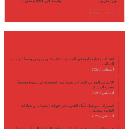
أبين (تقرير)
وأزمة في لحج وعدن…
NEXT
PREV
آخر الأخبار
اشتباكات قبلية دامية في المصينعة تخلف قتلى وجرحى وسط اتهامات
للتحالف…
أغسطس 4, 2026
الانتقالي الموالي للإمارات يصعد ضد السعودية في شبوة مستغلاً
غضب الشارع…
أغسطس 3, 2026
استنزاف متواصل لأبناء الجنوب في جبهات الشمال.. والقيادات
العائدة تتحدث…
أغسطس 2, 2026
عرماء النفطية تغرق في الظلام.. وتجاهل السلطة المحلية بقيادة ابن