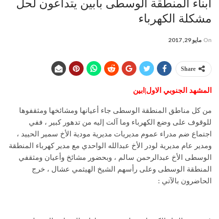
أبناء المنطقة الوسطى بأبين يتداعون لحل
مشكلة الكهرباء
On
مايو 29, 2017
Share
المشهد الجنوبي الاول|ابين
من كل مناطق المنطقة الوسطى جاء أعيانها ومشائخها ومثقفوها
للوقوف على وضع الكهرباء وما آلت إليه من تدهور كبير ، ففي
اجتماع ضم مدراء عموم مديريات مديرية مودية الأخ سمير الحييد ،
ومدير عام مديرية لودر الأخ عبدالله الواحدي مع مدير كهرباء المنطقة
الوسطى الأخ عبدالرحمن سالم ، وبحضور مشائخ وأعيان ومثقفي
المنطقة الوسطى وعلى رأسهم الشيخ الهيثمي عشال ، خرج
الحاضرون بالآتي :