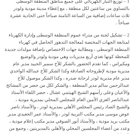
1 – توزيع التيار الكهربائي على جميع مناطق المنطقة الوسطى
بالتساوي من ساعتين لكل منطقة ، مع إعطاء مدينة مودية ولودر
ثلاث ساعات إضافية من الساعة الثامنة صباحاً حتى الحادية عشرة
صباحاً .
2 – تشكيل لجنة من مدراء عموم المنطقة الوسطى وإدارة الكهرباء
لمتابعة الجهات المختصة لمعالجة التدهور الحاصل في كهرباء
المنطقة الوسطى ، ومطالبة جهات الاختصاص بإضافة مولدات جديدة
للمحطة كونها تغذي أربع مديريات وهي مودية ولودر والوضيع
ومكيراس ، كما تقدم الحضور بالشكر للأخ سمير الحييد مدير عام
مديرية مودية لإطروحاته الصادقة وكذا الشكر للأخ عبدالله الواحدي
مدير عام مديرية لودر لرحابة صدره ، وكذا الشكر موصول للأخ
عبدالرحمن سالم مدير المنطقة ، والشكر لكل من حضر من المشائخ
والأعيان وعلى رأسهم الشيخ الهيثمي عشال ، حضر اللقاء الأستاذ
عبدالناصر العزي الأمين العام للمجلس المحلي بمديرية مودية ،
والشيخ الصاد رئيس المجلس الأهلي بمديرية لودر ، والأستاذ ناصر
عوض موسى مدير مكتب التربية لودر ، والأستاذ عمر الجعيدي مدير
مكتب بريد مودية ، والأستاذ أنور الصوفي مدير مكتب إعلام مودية ،
وعدد من أعضاء المجلسين المحلي والأهلي بالمديريتين ، وجمع من