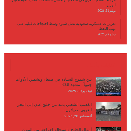
الوزير…
يوليو 31, 2026
تعزيزات عسكرية سعودية تصل شبوة وسط احتجاجات قبلية على
نهب النفط
يوليو 29, 2026
كتابات وأقلام
بين شموخ السيادة في صنعاء وتشظي الأدوات
جنوباً.. مشهد الـ30…
نوفمبر 30, 2025
الغضب الشعبي يمتد من خليج عدن إلى البحر
العربي: صيادون…
أغسطس 20, 2025
أموال الخليج واستحالة إخراجها من البنوك