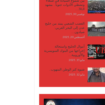
بين شموخ السيادة في صنعاء
وتشظي الأدوات جنوباً.. مشهد
الـ30…
نوفمبر 30, 2025
الغضب الشعبي يمتد من خليج
عدن إلى البحر العربي:
صيادون…
أغسطس 20, 2025
أموال الخليج واستحالة
إخراجها من البنوك السويسرية
والأوروبية…
مايو 15, 2025
شبوة كنز الوطن المنهوب..
مايو 12, 2025