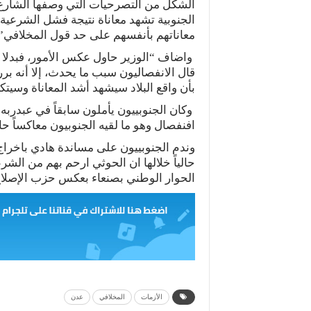
الشكل من التصرحيات التي وصفها الشارع
الجنوبية تشهد معاناة نتيجة فشل الشرعية 
معاناتهم بأنفسهم على حد قول المخلافي”.
واضاف “الوزير حاول عكس الأمور، فبدلا
قال الانفصاليون سبب ما يحدث، إلا أنه 
بأن واقع البلاد سيشهد أشد المعاناة وسي
وكان الجنوبييون يأملون سابقاً في عبدرب
افنفصال وهو ما لقيه الجنوبيون معاكساً حالي
وندم الجنوبييون على مساندة هادي باخراج
حالياً خلالها ان الحوثي ارحم بهم من الش
الحوار الوطني بصنعاء بعكس حزب الإصلا
الأزمات
المخلافي
عدن