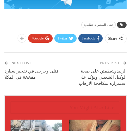
قتيل_المنصورة_تظاهرة
Google+
Twitter
Facebook
Share
NEXT POST
PREV POST
الزبيدي:يطمئن على صحة
قتلى وجرحى في تفجير سيارة
الوكيل الشعيبي ويؤكد على
مفخخة في المكلا
استمراره بمكافحة الارهاب
You Might Also Like