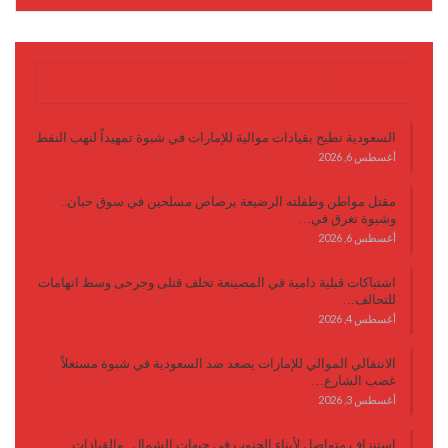
آخر الأخبار
السعودية تطيح بقيادات موالية للإمارات في شبوة تمهيداً لنهب النفط
أغسطس 6, 2026
مقتل مواطن وطفلته الرضيعة برصاص مسلحين في سوق حبان..
وشبوة تغرق في…
أغسطس 6, 2026
اشتباكات قبلية دامية في المصينعة تخلف قتلى وجرحى وسط اتهامات
للتحالف…
أغسطس 4, 2026
الانتقالي الموالي للإمارات يصعد ضد السعودية في شبوة مستغلاً
غضب الشارع…
أغسطس 3, 2026
استنزاف متواصل لأبناء الجنوب في جبهات الشمال.. والقيادات