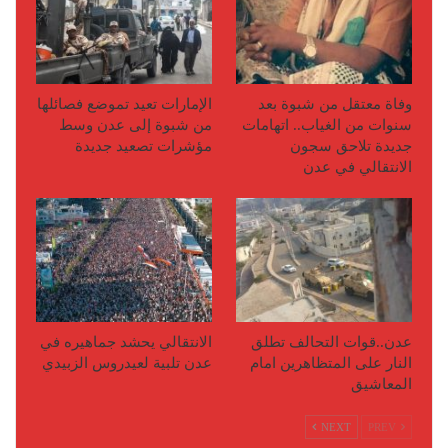
وفاة معتقل من شبوة بعد
الإمارات تعيد تموضع فصائلها
سنوات من الغياب.. اتهامات
من شبوة إلى عدن وسط
جديدة تلاحق سجون
مؤشرات تصعيد جديدة
الانتقالي في عدن
عدن..قوات التحالف تطلق
الانتقالي يحشد جماهيره في
النار على المتظاهرين امام
عدن تلبية لعيدروس الزبيدي
المعاشيق
NEXT
PREV