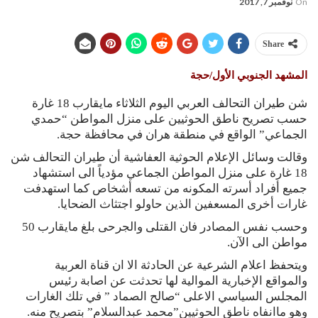
On
نوفمبر 7, 2017
Share
المشهد الجنوبي الأول/حجة
شن طيران التحالف العربي اليوم الثلاثاء مايقارب 18 غارة
حسب تصريح ناطق الحوثيين على منزل المواطن “حمدي
الجماعي” الواقع في منطقة هران في محافظة حجة.
وقالت وسائل الإعلام الحوثية العفاشية أن طيران التحالف شن
18 غارة على منزل المواطن الجماعي مؤدياً الى استشهاد
جميع أفراد أسرته المكونه من تسعه أشخاص كما استهدفت
غارات أخرى المسعفين الذين حاولو اجتثاث الضحايا.
وحسب نفس المصادر فان القتلى والجرحى بلغ مايقارب 50
مواطن الى الآن.
ويتحفظ اعلام الشرعية عن الحادثة الا ان قناة العربية
والمواقع الإخبارية الموالية لها تحدثت عن اصابة رئيس
المجلس السياسي الاعلى “صالح الصماد ” في تلك الغارات
وهو ماانفاه ناطق الحوثيين”محمد عبدالسلام” بتصريح منه.