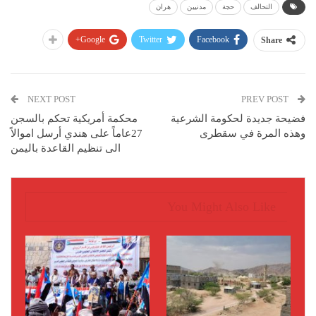
التحالف
حجة
مدنيين
هران
Google+
Twitter
Facebook
Share
NEXT POST
PREV POST
فضيحة جديدة لحكومة الشرعية
محكمة أمريكية تحكم بالسجن
وهذه المرة في سقطرى
27عاماً على هندي أرسل اموالاً
الى تنظيم القاعدة باليمن
You Might Also Like