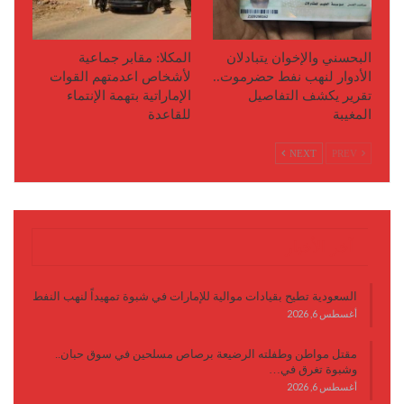
البحسني والإخوان يتبادلان
المكلا: مقابر جماعية
الأدوار لنهب نفط حضرموت..
ﻷشخاص اعدمتهم القوات
تقرير يكشف التفاصيل
اﻹماراتية بتهمة اﻹنتماء
المغيبة
للقاعدة
NEXT
PREV
آخر الأخبار
السعودية تطيح بقيادات موالية للإمارات في شبوة تمهيداً لنهب النفط
أغسطس 6, 2026
مقتل مواطن وطفلته الرضيعة برصاص مسلحين في سوق حبان..
وشبوة تغرق في…
أغسطس 6, 2026