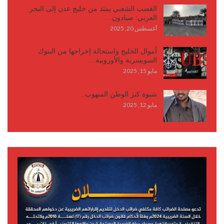
الغضب الشعبي يمتد من خليج عدن إلى البحر
العربي: صيادون…
أغسطس 20, 2025
أموال الخليج واستحالة إخراجها من البنوك
السويسرية والأوروبية…
مايو 15, 2025
شبوة كنز الوطن المنهوب..
مايو 12, 2025