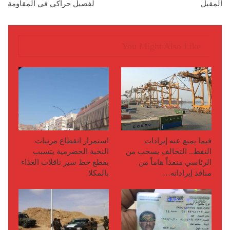
المقبل
لفصيل حراكي في المقاومة
You Might Also Like
فيما يمنع عنه إيرادات
استمرار انقطاع مرتبات
النفط.. التحالف يسحب من
النخبة الحضرمية يتسبب
الرئاسي منفذاً هاماً من
بقطع خط سير ناقلات الغذاء
منافذ إيراداته…
بالمكلا