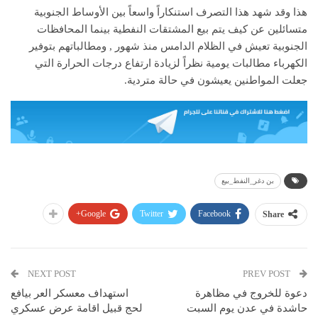
هذا وقد شهد هذا التصرف استنكاراً واسعاً بين الأوساط الجنوبية
متسائلين عن كيف يتم بيع المشتقات النفطية بينما المحافظات
الجنوبية تعيش في الظلام الدامس منذ شهور , ومطالباتهم بتوفير
الكهرباء مطالبات يومية نظراً لزيادة ارتفاع درجات الحرارة التي
جعلت المواطنين يعيشون في حالة متردية.
بن دغر_النفط_بيع
Google+
Twitter
Facebook
Share
NEXT POST
PREV POST
دعوة للخروج في مظاهرة
استهداف معسكر العر بيافع
حاشدة في عدن يوم السبت
لحج قبيل اقامة عرض عسكري