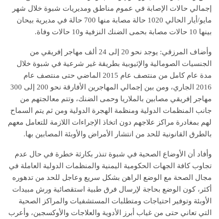
إجمالي حالات الإصابة في عموم مناطق ومديريات شبوة خلال شهر
مايو/أيار الحالي 1020 حالة مصابة منها 700 حالة في مديرية بيحان
بينها 10 حالات مصابة بحمى الضنك النزفية و10 حالات وفاة.
وأضاف المرزقي: يوجد نحو 20 إلى 24 ألف مهاجر إفريقي من
الجنسيات الصومالية والإثيوبية بطريقة غير شرعية في شبوة خلال
مدة عام كامل من منتصف عام 2015 الماضي حتى منتصف عام
2016 الجاري، ومن بين إجمالي المهاجرين الأفارقة نحو 200 إلى 300
مهاجر إفريقي مصابين بالملاريا وحمى الضنك، وتتم معالجتهم من
جانب المنظمات الدولية ومنظمة الهجرة الدولية ومن ثم يتم السماح
لهم بمغادرة مراكز علاجهم دون اتخاذ الإجراءات اللازمة للتعامل معهم
بالطرق القانونية للحد من انتشار الأمراض والأوبئة المصابين بها.
وأفاد أن الأوضاع الصحية في شبوة تنذر بكارثة خطرة في حال عدم
تجاوب كافة الجهات الحكومية اليمنية والمنظمات الدولية العاملة في
مجال الصحة مع الوضع الراهن بشكل سريع وعاجل للحد من تدهوره
أكثر، كون الوضع بحاجة لإرسال فرق طبية استقصائية ورش مبيدات
الأوبئة وتوفير احتياجات ومتطلبات المستشفيات والمراكز الصحية
التي تعاني حتى من غياب أبرز الأدوية والعلاجات والأوكسجين، وأعرب