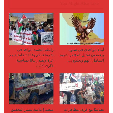
You Might Also Like
أبناء الواحدي في شبوة
رابطة الجسد الواحد في
يرفضون تمثيل “مؤتمر شبوة
شبوة تنظم وقفة تضامنية مع
الشامل” لهم ويعلنون:…
غزة وتصدر بيانًا بمناسبة
ذكرى 14…
تضامنًا مع غزة.. مظاهرات
منصة إعلامية تنشر التحقيق