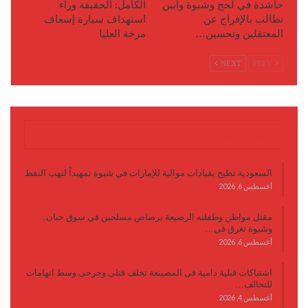
حاشدة في لحج وشبوة وأبين
الكامل: الحقيقة وراء
تطالب بالإفراج عن
استهداف سيارة إسعاف
المعتقلين وتحسين…
مرخة العليا
NEXT
PREV
آخر الأخبار
السعودية تطيح بقيادات موالية للإمارات في شبوة تمهيداً لنهب النفط
أغسطس 6, 2026
مقتل مواطن وطفلته الرضيعة برصاص مسلحين في سوق حبان..
وشبوة تغرق في…
أغسطس 6, 2026
اشتباكات قبلية دامية في المصينعة تخلف قتلى وجرحى وسط اتهامات
للتحالف…
أغسطس 4, 2026