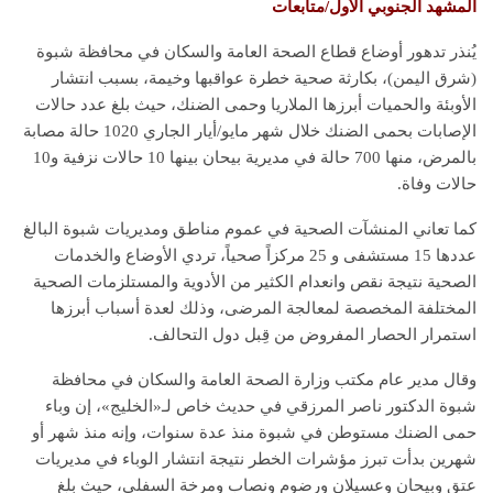
المشهد الجنوبي الأول/متابعات
يُنذر تدهور أوضاع قطاع الصحة العامة والسكان في محافظة شبوة
(شرق اليمن)، بكارثة صحية خطرة عواقبها وخيمة، بسبب انتشار
الأوبئة والحميات أبرزها الملاريا وحمى الضنك، حيث بلغ عدد حالات
الإصابات بحمى الضنك خلال شهر مايو/أيار الجاري 1020 حالة مصابة
بالمرض، منها 700 حالة في مديرية بيحان بينها 10 حالات نزفية و10
حالات وفاة.
كما تعاني المنشآت الصحية في عموم مناطق ومديريات شبوة البالغ
عددها 15 مستشفى و 25 مركزاً صحياً، تردي الأوضاع والخدمات
الصحية نتيجة نقص وانعدام الكثير من الأدوية والمستلزمات الصحية
المختلفة المخصصة لمعالجة المرضى، وذلك لعدة أسباب أبرزها
استمرار الحصار المفروض من قِبل دول التحالف.
وقال مدير عام مكتب وزارة الصحة العامة والسكان في محافظة
شبوة الدكتور ناصر المرزقي في حديث خاص لـ«الخليج»، إن وباء
حمى الضنك مستوطن في شبوة منذ عدة سنوات، وإنه منذ شهر أو
شهرين بدأت تبرز مؤشرات الخطر نتيجة انتشار الوباء في مديريات
عتق وبيحان وعسيلان ورضوم ونصاب ومرخة السفلى، حيث بلغ