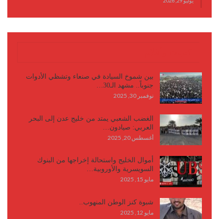
يوليو 29, 2026
كتابات وأقلام
بين شموخ السيادة في صنعاء وتشظي الأدوات
جنوباً.. مشهد الـ30…
نوفمبر 30, 2025
الغضب الشعبي يمتد من خليج عدن إلى البحر
العربي: صيادون…
أغسطس 20, 2025
أموال الخليج واستحالة إخراجها من البنوك
السويسرية والأوروبية…
مايو 15, 2025
شبوة كنز الوطن المنهوب..
مايو 12, 2025