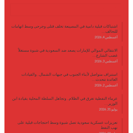
آخر الأخبار
اشتباكات قبلية دامية في المصينعة تخلف قتلى وجرحى وسط اتهامات
للتحالف…
أغسطس 4, 2026
الانتقالي الموالي للإمارات يصعد ضد السعودية في شبوة مستغلاً
غضب الشارع…
أغسطس 3, 2026
استنزاف متواصل لأبناء الجنوب في جبهات الشمال.. والقيادات
العائدة تتحدث…
أغسطس 2, 2026
عرماء النفطية تغرق في الظلام.. وتجاهل السلطة المحلية بقيادة ابن
الوزير…
يوليو 31, 2026
تعزيزات عسكرية سعودية تصل شبوة وسط احتجاجات قبلية على
نهب النفط