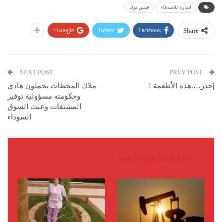
اشارة للاصدقاء
فيس بوك
Google+
Twitter
Facebook
Share
NEXT POST
PREV POST
إحذر….هذه الأطعمة !
ملاك المحطات يحملون هادي
وحكومته مسؤولية توفير
المشتقات وعبث السوق
السوداء
You Might Also Like