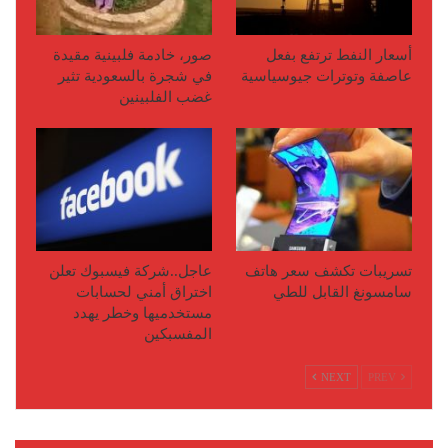
أسعار النفط ترتفع بفعل
صور، خادمة فلبينية مقيدة
عاصفة وتوترات جيوسياسية
في شجرة بالسعودية تثير
غضب الفلبينين
تسريبات تكشف سعر هاتف
عاجل..شركة فيسبوك تعلن
سامسونغ القابل للطي
اختراق أمني لحسابات
مستخدميها وخطر يهدد
المفسبكين
NEXT
PREV