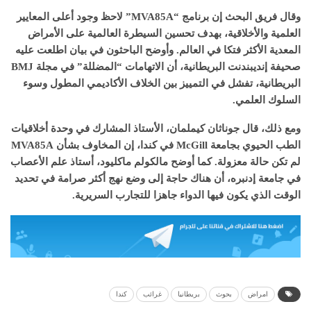
وقال فريق البحث إن برنامج “MVA85A” لاحظ وجود أعلى المعايير
العلمية والأخلاقية، بهدف تحسين السيطرة العالمية على الأمراض
المعدية الأكثر فتكا في العالم. وأوضح الباحثون في بيان اطلعت عليه
صحيفة إنديبندنت البريطانية، أن الاتهامات “المضللة” في مجلة BMJ
البريطانية، تفشل في التمييز بين الخلاف الأكاديمي المطول وسوء
السلوك العلمي.
ومع ذلك، قال جوناثان كيملمان، الأستاذ المشارك في وحدة أخلاقيات
الطب الحيوي بجامعة McGill في كندا، إن المخاوف بشأن MVA85A
لم تكن حالة معزولة. كما أوضح مالكولم ماكليود، أستاذ علم الأعصاب
في جامعة إدنبره، أن هناك حاجة إلى وضع نهج أكثر صرامة في تحديد
الوقت الذي يكون فيها الدواء جاهزا للتجارب السريرية.
امراض
بحوث
بريطانيا
غرائب
كندا