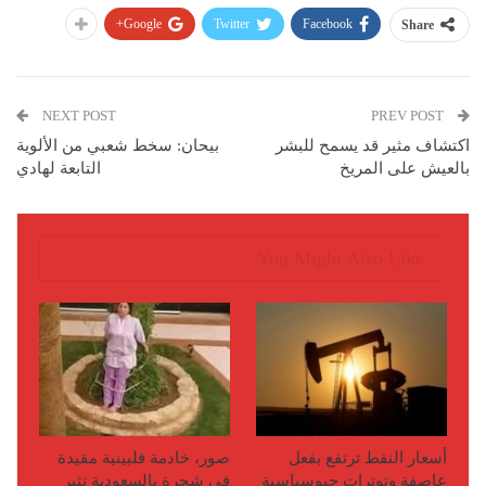
Google+
Twitter
Facebook
Share
NEXT POST
PREV POST
اكتشاف مثير قد يسمح للبشر
بيحان: سخط شعبي من الألوية
بالعيش على المريخ
التابعة لهادي
You Might Also Like
أسعار النفط ترتفع بفعل
صور، خادمة فلبينية مقيدة
عاصفة وتوترات جيوسياسية
في شجرة بالسعودية تثير