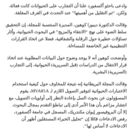
وادعى باحثو أكسفورد علنا أن التجارب على الحيوانات كانت فعالة.
ولكن، “تم التقليل من أهميتها” عند التحدث في الغرف المغلقة.
وقالت الدكتورة ديبورا كوهين، المديرة المنتسبة للمجلة، إن التحقيق
سلط الضوء على نهج “الانتقاء والمزيج” في البحوث الحيوانية، وأثار
تساؤلات خطيرة حول الرقابة والشفافية، فضلا عن اتخاذ القرارات
التنظيمية غير الخاضعة للمساءلة.
وأوضحت كوهين أنه لا يوجد وضوح حول البيانات المطلوبة عند اتخاذ
قرار الانتقال من الدراسات (قبل السريرية) الحيوانية، إلى التجارب
(السريرية) البشرية.
وقالت المجلة البريطانية إنه نتيجة للمخاوف حول كيفية استخدام
الاختبارات الحيوانية لتوفير التمويل اللازم لـ MVA85A، يقوم
المسؤولون عن بحوث السل بإعادة النظر إلى أولويات التمويل، مع
انتشار مزاعم بأن هذا الأمر أدى إلى تباطؤ التقدم بمجال البحوث.
إلا أن البروفيسور إيوان مكندريك، المسجل في جامعة أكسفورد،
رفض الادعاءات قائلا إن “تحليل الخبراء المستقلين أظهر أن
الادعاءات لا أساس لها”.