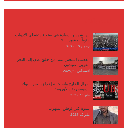
كتابات وأقلام
بين شموخ السيادة في صنعاء وتشظي الأدوات
جنوباً.. مشهد الـ30…
نوفمبر 30, 2025
الغضب الشعبي يمتد من خليج عدن إلى البحر
العربي: صيادون…
أغسطس 20, 2025
أموال الخليج واستحالة إخراجها من البنوك
السويسرية والأوروبية…
مايو 15, 2025
شبوة كنز الوطن المنهوب..
مايو 12, 2025