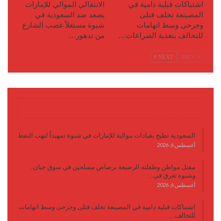
اشتباكات قبلية دامية في
الانتقالي الموالي للإمارات
المصينعة تخلف قتلى
يصعد ضد السعودية في
وجرحى وسط اتهامات
شبوة مستغلاً غضب الشارع
للتحالف بتغذية الصراعات…
من تدهور…
NEXT
PREV
آخر الأخبار
السعودية تطيح بقيادات موالية للإمارات في شبوة تمهيداً لنهب النفط
أغسطس 6, 2026
مقتل مواطن وطفلته الرضيعة برصاص مسلحين في سوق حبان..
وشبوة تغرق في…
أغسطس 6, 2026
اشتباكات قبلية دامية في المصينعة تخلف قتلى وجرحى وسط اتهامات
للتحالف…