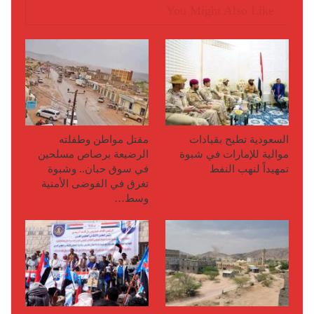
You Might Also Like
السعودية تطيح بقيادات
مقتل مواطن وطفلته
موالية للإمارات في شبوة
الرضيعة برصاص مسلحين
تمهيداً لنهب النفط
في سوق حبان.. وشبوة
تغرق في الفوضى الأمنية
وسط…