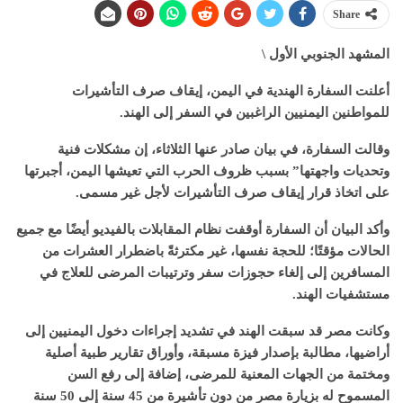
Share
المشهد الجنوبي الأول \
أعلنت السفارة الهندية في اليمن، إيقاف صرف التأشيرات
للمواطنين اليمنيين الراغبين في السفر إلى الهند.
وقالت السفارة، في بيان صادر عنها الثلاثاء، إن مشكلات فنية
وتحديات واجهتها” بسبب ظروف الحرب التي تعيشها اليمن، أجبرتها
على اتخاذ قرار إيقاف صرف التأشيرات لأجل غير مسمى.
وأكد البيان أن السفارة أوقفت نظام المقابلات بالفيديو أيضًا مع جميع
الحالات مؤقتًا؛ للحجة نفسها، غير مكترثةً باضطرار العشرات من
المسافرين إلى إلغاء حجوزات سفر وترتيبات المرضى للعلاج في
مستشفيات الهند.
وكانت مصر قد سبقت الهند في تشديد إجراءات دخول اليمنيين إلى
أراضيها، مطالبة بإصدار فيزة مسبقة، وأوراق تقارير طبية أصلية
ومختمة من الجهات المعنية للمرضى، إضافة إلى رفع السن
المسموح له بزيارة مصر من دون تأشيرة من 45 سنة إلى 50 سنة