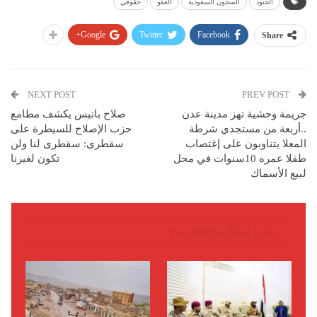
الجنود
السجون السعودية
العفو
حقوقي
Google+
Twitter
Facebook
Share
NEXT POST
PREV POST
جريمة وحشية تهز مدينة عدن
صلاح باتيس يكشف مطامع
..أربعة من مستجدي شرطة
حزب الإصلاح للسيطرة على
المعلا يتناوبون على إغتصاب
سقطرى: سقطرى لنا ولن
طفلا عمره 10سنوات في محل
تكون لغيرنا
لبيع الأسماك
You Might Also Like