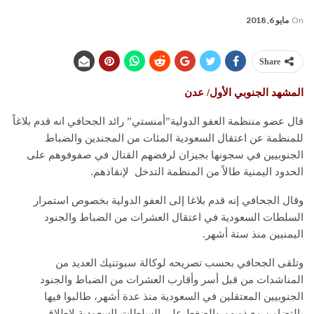
On
مايو 6, 2018
Share
المشهد الجنوبي الأول/ عدن
قال عضو مننظمة العفو الدولية”أمنستي” رائد الجحافي انه قدم بلاغاً
للمنظمة عن اعتقال السعودية المئات من المجندين والضباط
الجنوبيين في سجونها بجيزان لرفضهم القتال في صفوفوهم على
الحدود اليمنية طالاً من المنظمة التدخل لإنقاذهم.
وقال الجحافي إنه قدم بلاغا إلى العفو الدولية بخصوص استمرار
السلطات السعودية في اعتقال العشرات من الضباط والجنود
اليمنيين منذ ستة أشهر.
وتلقى الجحافي بحسب تصريحه لوكالة سبوتنيك العديد من
المناشدات من قبل أسر وأقارب العشرات من الضباط والجنود
الجنوبيين المعتقلين في السعودية منذ عدة أشهر، طالبوا فيها
بالتضامن مع ذويهم والضغط على السلطات السعودية لإطلاق