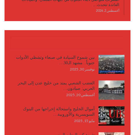
العائدة تتحدث…
أغسطس 2, 2026
كتابات وأقلام
بين شموخ السيادة في صنعاء وتشظي الأدوات
جنوباً.. مشهد الـ30…
نوفمبر 30, 2025
الغضب الشعبي يمتد من خليج عدن إلى البحر
العربي: صيادون…
أغسطس 20, 2025
أموال الخليج واستحالة إخراجها من البنوك
السويسرية والأوروبية…
مايو 15, 2025
شبوة كنز الوطن المنهوب..