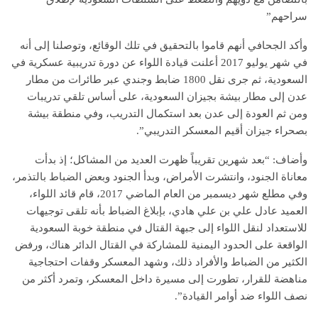
سراحهم”
وأكد الجحافي أنهم قاموا بالتحقيق في تلك الوقائع، وتوصلنا إلى أنه
في شهر يوليو 2017 أعلنت قيادة اللواء عن دورة تدريبية عسكرية في
السعودية، ثم جرى نقل 1800 ضابط وجندي عبر طائرات من مطار
عدن إلى مطار بيشة بجيزان السعودية، على أساس تلقي تدريبات
ومن ثم العودة إلى عدن بعد استكمال التدريب، وفي منطقة بيشة
بصحراء جيزان أقيم المعسكر التدريبي”.
وأضاف: “بعد شهرين تقريباً ظهرت العديد من المشاكل؛ إذ بدأت
معاناة الجنود، وانتشرت الأمراض، وبدأ الجنود وبعض الضباط بالتذمر،
وفي مطلع شهر ديسمبر من العام الماضي 2017، قام قائد اللواء،
العميد عادل علي بن علي هادي، بإبلاغ الضباط بأنه تلقى توجيهات
للاستعداد لنقل اللواء إلى جبهة القتال في منطقة خوبة السعودية
الواقعة على الحدود اليمنية للمشاركة في القتال الدائر هناك، ورفض
الكثير من الضباط والأفراد ذلك، وشهد المعسكر وقفات احتجاجية
مناهضة للقرار، تطورت إلى مسيرة داخل المعسكر، وتمرد أكثر من
نصف اللواء ضد أوامر القيادة”.