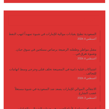
آخر الأخبار
السعودية تطيح بقيادات موالية للإمارات في شبوة تمهيداً لنهب النفط
أغسطس 6, 2026
مقتل مواطن وطفلته الرضيعة برصاص مسلحين في سوق حبان..
وشبوة تغرق في…
أغسطس 6, 2026
اشتباكات قبلية دامية في المصينعة تخلف قتلى وجرحى وسط اتهامات
للتحالف…
أغسطس 4, 2026
الانتقالي الموالي للإمارات يصعد ضد السعودية في شبوة مستغلاً
غضب الشارع…
أغسطس 3, 2026
استنزاف متواصل لأبناء الجنوب في جبهات الشمال.. والقيادات