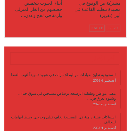
مشتركة من الوقوع في
أبناء الجنوب بتخفيض
مصيدة تنظيم القاعدة في
حصصهم من الغاز المنزلي
أبين (تقرير)
وأزمة في لحج وعدن…
NEXT
PREV
آخر الأخبار
السعودية تطيح بقيادات موالية للإمارات في شبوة تمهيداً لنهب النفط
أغسطس 6, 2026
مقتل مواطن وطفلته الرضيعة برصاص مسلحين في سوق حبان..
وشبوة تغرق في…
أغسطس 6, 2026
اشتباكات قبلية دامية في المصينعة تخلف قتلى وجرحى وسط اتهامات
للتحالف…
أغسطس 4, 2026