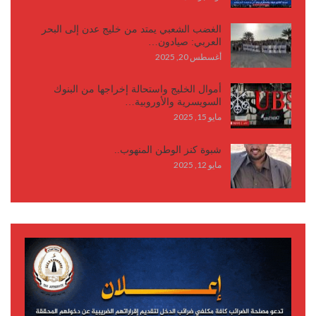
الغضب الشعبي يمتد من خليج عدن إلى البحر
العربي: صيادون…
أغسطس 20, 2025
أموال الخليج واستحالة إخراجها من البنوك
السويسرية والأوروبية…
مايو 15, 2025
شبوة كنز الوطن المنهوب..
مايو 12, 2025