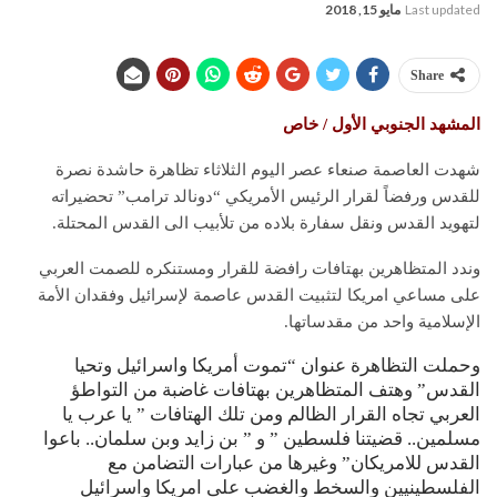
Last updated
مايو 15, 2018
Share
المشهد الجنوبي الأول / خاص
شهدت العاصمة صنعاء عصر اليوم الثلاثاء تظاهرة حاشدة نصرة
للقدس ورفضاً لقرار الرئيس الأمريكي “دونالد ترامب” تحضيراته
لتهويد القدس ونقل سفارة بلاده من تلأبيب الى القدس المحتلة.
وندد المتظاهرين بهتافات رافضة للقرار ومستنكره للصمت العربي
على مساعي امريكا لتثبيت القدس عاصمة لإسرائيل وفقدان الأمة
الإسلامية واحد من مقدساتها.
وحملت التظاهرة عنوان “تموت أمريكا واسرائيل وتحيا
القدس” وهتف المتظاهرين بهتافات غاضبة من التواطؤ
العربي تجاه القرار الظالم ومن تلك الهتافات ” يا عرب يا
مسلمين.. قضيتنا فلسطين ” و ” بن زايد وبن سلمان.. باعوا
القدس للامريكان” وغيرها من عبارات التضامن مع
الفلسطينيين والسخط والغضب على امريكا واسرائيل