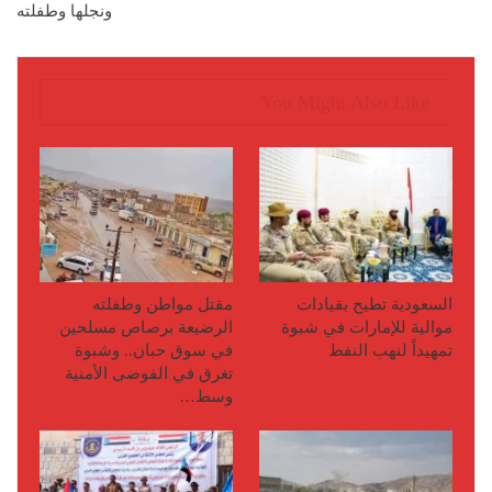
ونجلها وطفلته
You Might Also Like
السعودية تطيح بقيادات
مقتل مواطن وطفلته
موالية للإمارات في شبوة
الرضيعة برصاص مسلحين
تمهيداً لنهب النفط
في سوق حبان.. وشبوة
تغرق في الفوضى الأمنية
وسط…