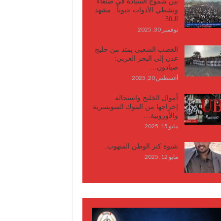
بين شموخ السيادة في صنعاء
وتشظي الأدوات جنوباً.. مشهد
الـ30…
نوفمبر 30, 2025
الغضب الشعبي يمتد من خليج
عدن إلى البحر العربي:
صيادون…
أغسطس 20, 2025
أموال الخليج واستحالة
إخراجها من البنوك السويسرية
والأوروبية…
مايو 15, 2025
شبوة كنز الوطن المنهوب..
مايو 12, 2025