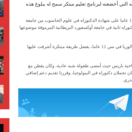
 التي أخضعته لبرنامج تعليم مبتكر سمح له ببلوغ هذه
تحصل الفتى الفرنسي هوغو سباي الذي يبلغ 17 عاما على شهادة الدكتوراه في علوم الحاسوب من جامعة
توراه ثانية في جامعة أوكسفورد البريطانية المرموقة موضوعها
وتخطى هوغو خمسة صفوف قبل أن ينال الباكالوريا في سن 12 عاما، بفضل طريقة مبتكرة أشرفت عليها
 أورسيه في ضاحية باريس حيث أمضى طفولة شبه عادية، وكان يقطن مع
ان تحملان دكتوراه في البيولوجيا، وقررتا تقديم دعم إضافي
ذري.