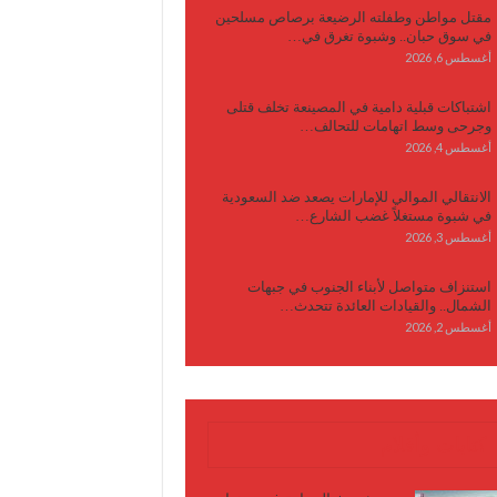
مقتل مواطن وطفلته الرضيعة برصاص مسلحين
في سوق حبان.. وشبوة تغرق في…
أغسطس 6, 2026
اشتباكات قبلية دامية في المصينعة تخلف قتلى
وجرحى وسط اتهامات للتحالف…
أغسطس 4, 2026
الانتقالي الموالي للإمارات يصعد ضد السعودية
في شبوة مستغلاً غضب الشارع…
أغسطس 3, 2026
استنزاف متواصل لأبناء الجنوب في جبهات
الشمال.. والقيادات العائدة تتحدث…
أغسطس 2, 2026
كتابات وأقلام