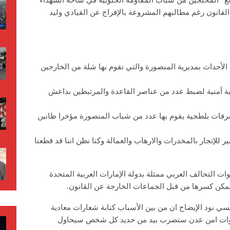
ئع” المحتجين من شباب المقاومة الجنوبية في ساحة الشهداء
القانون رغم مطالبهم المشروعة بالإفراج عن القيادي وليد
 الأحداث بمديرية المنصورة والتي تقوم بها شلة من الخارجين
لية أمنية لضبط عدد من عناصر القاعدة والمرتبطين بداعش
رفات بلطجية يقوم بها عدد من شباب المنصورة مؤخرا ظانين
 للإتجار بالمخدرات والارهاب والعمالة وكنا نظن اننا قد قطعنا
قوات التحالف العربي ممثلة بدولة الإمارات العربية المتحدة
كن كسرها من قبل الجماعات الخارجة عن القانون.
سي نود الإيضاح ان من بين الأسباب كتابة شعارات معادية
ان قوات امن عدن ستضرب بيد من حديد كل شخص سيحاول