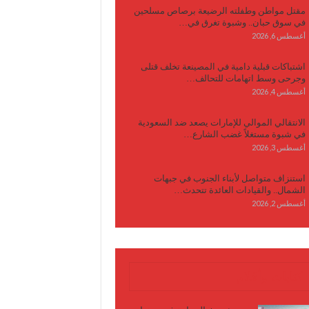
مقتل مواطن وطفلته الرضيعة برصاص مسلحين
في سوق حبان.. وشبوة تغرق في…
أغسطس 6, 2026
اشتباكات قبلية دامية في المصينعة تخلف قتلى
وجرحى وسط اتهامات للتحالف…
أغسطس 4, 2026
الانتقالي الموالي للإمارات يصعد ضد السعودية
في شبوة مستغلاً غضب الشارع…
أغسطس 3, 2026
استنزاف متواصل لأبناء الجنوب في جبهات
الشمال.. والقيادات العائدة تتحدث…
أغسطس 2, 2026
كتابات وأقلام