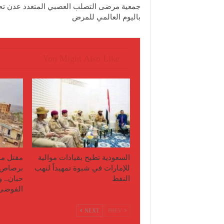
‎جمعية مرضى التصلب العصبي المتعدد عدن ت
باليوم العالمي للمرض
You Might Also Like
السعودية تطيح بقيادات موالية
مقتل مو
للإمارات في شبوة تمهيداً لنهب
برصاص 
النفط
حبان.. 
الفوضى
NEXT
PREV