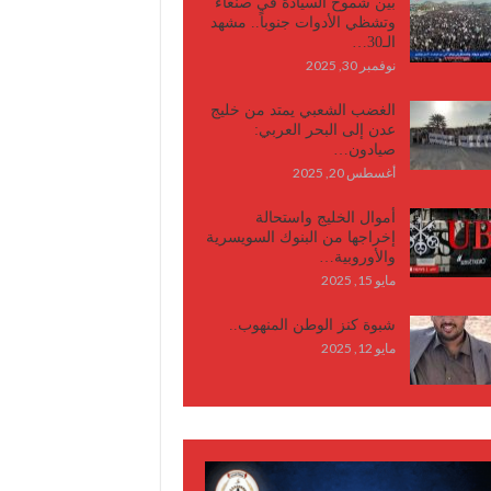
بين شموخ السيادة في صنعاء
وتشظي الأدوات جنوباً.. مشهد
الـ30…
نوفمبر 30, 2025
الغضب الشعبي يمتد من خليج
عدن إلى البحر العربي:
صيادون…
أغسطس 20, 2025
أموال الخليج واستحالة
إخراجها من البنوك السويسرية
والأوروبية…
مايو 15, 2025
شبوة كنز الوطن المنهوب..
مايو 12, 2025