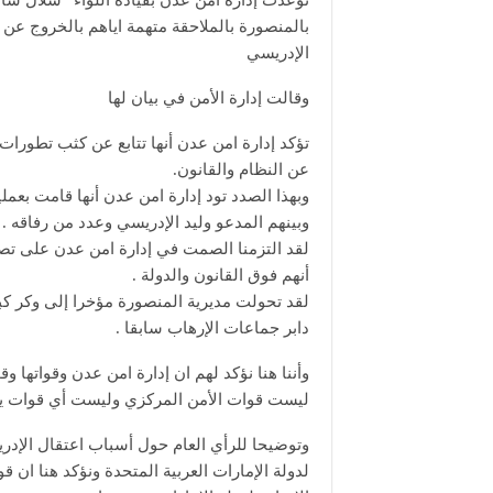
توعدت إدارة أمن عدن بقيادة اللواء “شلال شا
بالمنصورة بالملاحقة متهمة اياهم بالخروج عن 
الإدريسي
وقالت إدارة الأمن في بيان لها
تؤكد إدارة امن عدن أنها تتابع عن كثب تطورات
عن النظام والقانون.
وبهذا الصدد تود إدارة امن عدن أنها قامت بعم
وبينهم المدعو وليد الإدريسي وعدد من رفاقه .
لقد التزمنا الصمت في إدارة امن عدن على تص
أنهم فوق القانون والدولة .
لقد تحولت مديرية المنصورة مؤخرا إلى وكر كبير
دابر جماعات الإرهاب سابقا .
وأننا هنا نؤكد لهم ان إدارة امن عدن وقواتها و
ليست قوات الأمن المركزي وليست أي قوات يم
وتوضيحا للرأي العام حول أسباب اعتقال الإدري
لدولة الإمارات العربية المتحدة ونؤكد هنا 