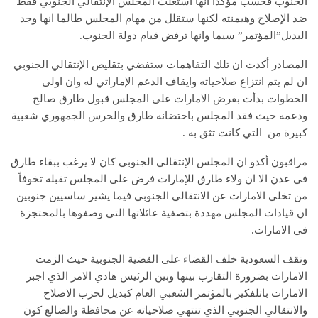
الجنوب فحسب مؤكداً انها استغلت المجلس الإنتقالي الجنوبي فقط
ضد الإصلاح وهيمنته لكنها ستقلل من مهام المجلس طالما انها وجد
البديل”المؤتمر” سيما وانها ترفض قيام دولة الجنوب.
المصادر أكدت ان تلك التفاهمات ستفضي بتقليص الإنتقالي الجنوبي
ان لم يتم انتزاع صلاحياته وايقاف الدعم الإماراتي له وان اولى
الخطوات بدأت بفرض الامارات على المجلس قبول طارق صالح
ودعمه حيث فقد المجلس باحتضانه طارق والحرس الجمهوري شعبية
كبيرة من التي كانت تثق به .
مراقبون أكدو ان المجلس الإنتقالي الجنوبي كان لا يرغب ببقاء طارق
في عدن الا ان ولاء طارق للإمارات فرض على المجلس تقبله تخوفاً
من تخلي الامارات عن الانتقالي الجنوبي فيما يشير ساسيين جنوبين
ان قيادات المجلس مهددة بتصفية عائلاتها التي وصفوها بالمحتجزة
في الامارات.
وتقف السعودية خلف القضاء على القضية الجنوبية حيث الزمت
الامارات بضرورة التقارب بينها وبين الرئيس هادي الامر الذي اجبر
الامارات باتلفكير بالمؤتمر الشعبي العام كبديل لحزب الاصلاح
والانتقالي الجنوبي الذي تنتهي صلاحياته عن محافظة والضالع كون