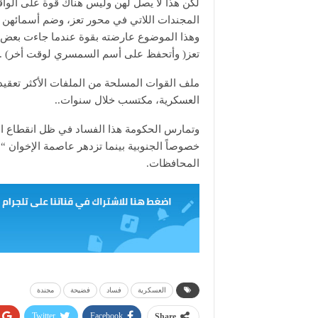
لكن هذا لا يصل لهن وليس هناك قوة على الو
المجندات اللاتي في محور تعز، وضم أسمائه
وهذا الموضوع عارضته بقوة عندما جاءت بعض ال
تعز( وأتحفظ على أسم السمسري لوقت أخر) .
ملف القوات المسلحة من الملفات الأكثر تعقيداً
العسكرية، مكتسب خلال سنوات..
وتمارس الحكومة هذا الفساد في ظل انقطاع ا
خصوصاً الجنوبية بينما تزدهر عاصمة الإخوان “م
المحافظات.
العسكرية
فساد
فضيحة
مجندة
Twitter
Facebook
Share