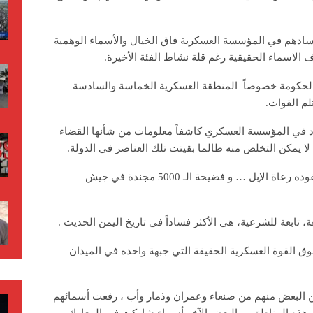
فسادهم في المؤسسة العسكرية فاق الخيال والأسماء الوهمية
 الاسماء الحقيقية رغم قلة نشاط الفئة الأخيرة.
الحكومة خصوصاً المنطقة العسكرية الخماسة والسادسة
لم القوات.
 في المؤسسة العسكري كاشفاً معلومات من شأنها القضاء
 لا يمكن التخلص منه طالما بقيتت تلك العناصر في الدولة.
وقال صبر في مقاله “الفساد العسكري الذي يقوده رعاة الإبل … و فضيحة الـ 5000 مجندة في جيش
، تابعة للشرعية، هي الأكثر فساداً في تاريخ اليمن الحديث .
وق القوة العسكرية الحقيقة التي جبهة واحده في الميدان
البعض منهم من صنعاء وعمران وذمار وأب ، رفعت أسمائهم