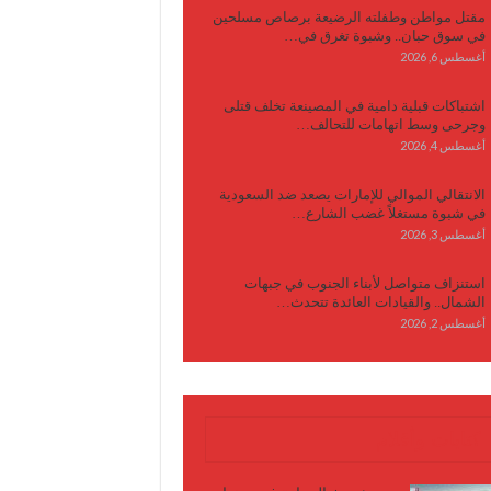
مقتل مواطن وطفلته الرضيعة برصاص مسلحين
في سوق حبان.. وشبوة تغرق في…
أغسطس 6, 2026
اشتباكات قبلية دامية في المصينعة تخلف قتلى
وجرحى وسط اتهامات للتحالف…
أغسطس 4, 2026
الانتقالي الموالي للإمارات يصعد ضد السعودية
في شبوة مستغلاً غضب الشارع…
أغسطس 3, 2026
استنزاف متواصل لأبناء الجنوب في جبهات
الشمال.. والقيادات العائدة تتحدث…
أغسطس 2, 2026
كتابات وأقلام