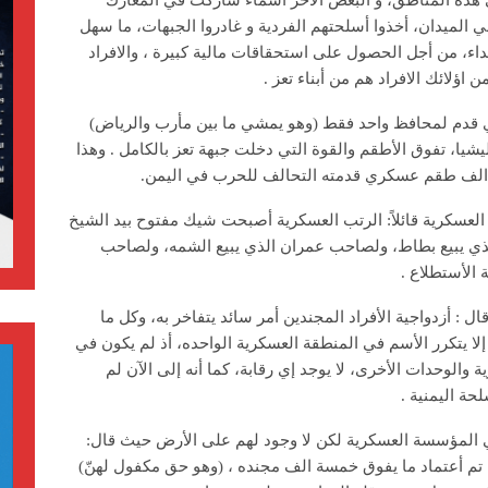
هذه المناطق، و البعض الآخر أسماء شاركت في المعارك
 الميدان، أخذوا أسلحتهم الفردية و غادروا الجبهات، ما سهل
اء، من أجل الحصول على استحقاقات مالية كبيرة ، والافراد
اؤلائك الافراد هم من أبناء تعز .
ي قدم لمحافظ واحد فقط (وهو يمشي ما بين مأرب والرياض)
يا، تفوق الأطقم والقوة التي دخلت جبهة تعز بالكامل . وهذا
عسكرية قائلاً: الرتب العسكرية أصبحت شيك مفتوح بيد الشيخ
ذي يبيع بطاط، ولصاحب عمران الذي يبيع الشمه، ولصاحب
الأستطلاع .
 : أزدواجية الأفراد المجندين أمر سائد يتفاخر به، وكل ما
ا يتكرر الأسم في المنطقة العسكرية الواحده، أذ لم يكون في
والوحدات الأخرى، لا يوجد إي رقابة، كما أنه إلى الآن لم
حة اليمنية .
في المؤسسة العسكرية لكن لا وجود لهم على الأرض حيث قال:
ه تم أعتماد ما يفوق خمسة الف مجنده ، (وهو حق مكفول لهنّ)