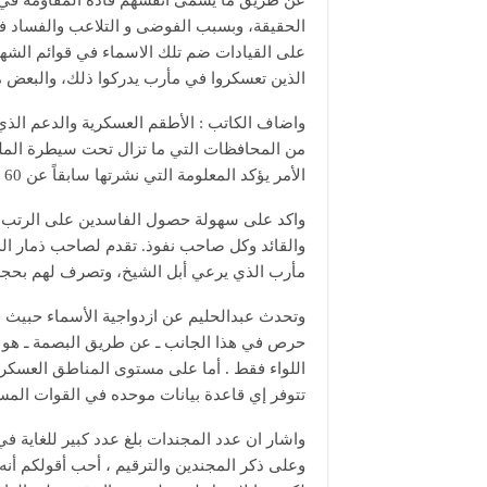
عن طريق ما يسمى أنفسهم قادة المقاومة في 
الحقيقة، وبسبب الفوضى و التلاعب والفساد في
على القيادات ضم تلك الاسماء في قوائم الشهد
الذين تعسكروا في مأرب يدركوا ذلك، والبعض من 
واضاف الكاتب : الأطقم العسكرية والدعم الذ
من المحافظات التي ما تزال تحت سيطرة المليش
الأمر يؤكد المعلومة التي نشرتها سابقاً عن 60 الف طقم عسكري قدمته التحالف للحرب في اليمن.
واكد على سهولة حصول الفاسدين على الرتب ال
والقائد وكل صاحب نفوذ. تقدم لصاحب ذمار ال
مأرب الذي يرعي أبل الشيخ، وتصرف لهم بحجة 
وتحدث عبدالحليم عن ازدواجية الأسماء حبيث قال
حرص في هذا الجانب ـ عن طريق البصمة ـ هو إل
اللواء فقط . أما على مستوى المناطق العسكرية 
تتوفر إي قاعدة بيانات موحده في القوات المسل
واشار ان عدد المجندات بلغ عدد كبير للغاية 
وعلى ذكر المجندين والترقيم ، أحب أقولكم أن