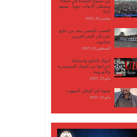
بين شموخ السيادة في صنعاء
وتشظي الأدوات جنوباً.. مشهد
الـ30…
نوفمبر 30, 2025
الغضب الشعبي يمتد من خليج
عدن إلى البحر العربي:
صيادون…
أغسطس 20, 2025
أموال الخليج واستحالة
إخراجها من البنوك السويسرية
والأوروبية…
مايو 15, 2025
شبوة كنز الوطن المنهوب..
مايو 12, 2025