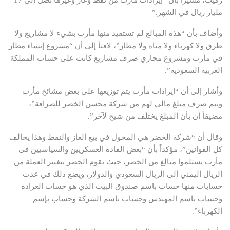
مليار ريال في الشهر.”
وأضاف بأن “هذه المبالغ لم تستفيد منها مأرب بشيء لا مشاريع ولا
طرق ولا كهرباء ولا مياه ولا مطار”، لافتاً إلى أن “مشروع إنشاء مطار
في مأرب ومشروع مجاري صرف مشاريع كانت على حساب المملكة
العربية السعودية”.
وأشار إلى أن “إيرادات مأرب يتم توزيعها على بعض مشائخ مأرب
ويتم صرف مبلغ مالي لهم من شركة محسن الخضر للصرافة”،
مضيفاً أن بأن المبلغ يختلف من شيخ لآخر”.
وقال أن “شركة الخضر هي المخول في بيع الغاز والنفط وهذا يخالف
كل القوانين”، مؤكداً بأن “بعض القادة العسكريين والسياسيين في
مأرب يستلموا مبالغ من الخضر، حيث يقوم الخضر بتغيير العملة من
الريال اليمني إلى الريال السعودي والدولار، ويضع ذلك في عدت
حسابات منها حساب باسم صندوق البيت الذي هو حساب العرادة
وحساب باسم المهندس وحساب باسم الشركة وحساب بإسم
الكهرباء”.