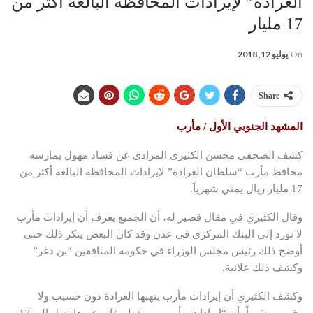
العرادة” لإيرادات المحافظة البالغة أكثر من
17 مليار
On
يوليو 12, 2018
Share
المشهد الجنوبي الأول / مأرب
كشف الصحفي محسن الكثيري المرادي عن فساد مهول يمارسه
محافظ مأرب “سلطان العرادة” لإيرادات المحافظة البالغة أكثر من
17 مليار ريال يمني شهرياً.
وقال الكثيري في مقال قصير له، أن الجميع يعرف أن إيرادات مأرب
لا تورد إلى البنك المركزي في عدن وقد كان البعض ينكر ذلك حتى
أوضح ذلك رئيس مجلس الوزراء في حكومة المنافقين “بن دغر”
وكشف ذلك علانية.
وكشف الكثيري أن إيرادات مأرب ينهبها العرادة دون حسيب ولا
رقيب، مشيراً بأن “إيرادات مأرب من نفط وغاز وغيرها تصل إلى 17