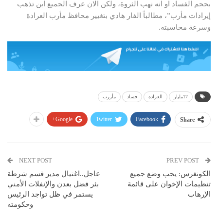
بحجم الفساد او انه نهب الثروة، ولكن الان عرف الجميع اين تذهب
إيرادات مأرب”، مطالباً الفار هادي بتغيير محافظ مأرب العرادة
وسرعة محاسبته.
17مليار
العرادة
فساد
مأررب
Google+
Twitter
Facebook
Share
NEXT POST
PREV POST
الكونغرس: يجب وضع جميع
عاجل..اغتيال مدير قسم شرطة
تنظيمات الإخوان على قائمة
بئر فضل بعدن والإنفلات الأمني
الإرهاب
يستمر في ظل تواجد الرئيس
وحكومته