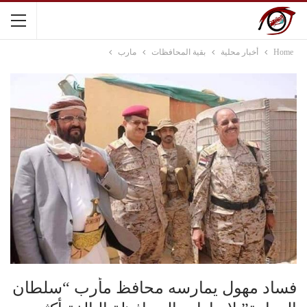
Home
أخبار محلية
بقية المحافظات
مارب
فساد مهول يمارسه محافظ مأرب “سلطان