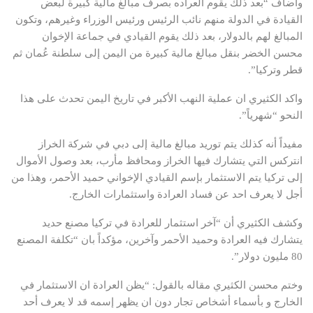
وأضاف “بعد ذلك يقوم العراده بصرف مبالغ مالية كبيرة لبعض
القيادة في الدولة منهم نائب الرئيس ورئيس الوزراء وغيرهم، وتكون
المبالغ لهم بالدولار، بعد ذلك يقوم القيادي في جماعة الإخوان
محسن الخضر بنقل مبالغ مالية كبيرة من اليمن إلى سلطنة عُمان ثم
قطر وتركيا”.
واكد الكثيري ان عملية النهب الأكبر في تاريخ اليمن تحدث على هذا
النحو “شهرياً”.
مفيداً أنه كذلك يتم توريد مبالغ مالية إلى دبي في شركة الخراز
انتركس التي يتشارك فيها الخراز ومحافظ مأرب، بعد وصول الأموال
إلى تركيا يتم الاستثمار بإسم القيادي الإخواني حميد الأحمر، وهذا من
أجل لا يعرف احد عن فساد العرادة واستثمارات الخارج.
وكشف الكثيري أن “آخر استثمار للعرادة في تركيا مصنع حديد
يتشارك فيه العرادة وحميد الأحمر وآخرين، مؤكداً بان “تكلفة المصنع
80 مليون دولار”.
وختم محسن الكثيري مقاله بالقول: “يظن العرادة ان الاستثمار في
الخارج و بأسماء أشخاص تجار دون ان يظهر إسمه قد لا يعرف أحد