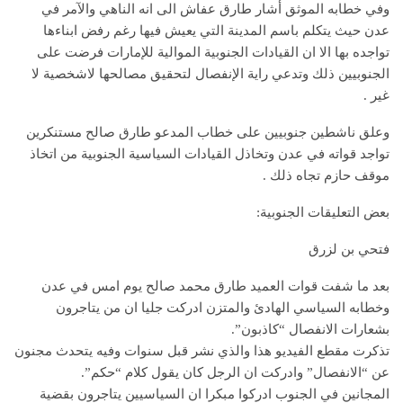
وفي خطابه الموثق أشار طارق عفاش الى انه الناهي والآمر في
عدن حيث يتكلم باسم المدينة التي يعيش فيها رغم رفض ابناءها
تواجده بها الا ان القيادات الجنوبية الموالية للإمارات فرضت على
الجنوبيين ذلك وتدعي راية الإنفصال لتحقيق مصالحها لاشخصية لا
غير .
وعلق ناشطين جنوبيين على خطاب المدعو طارق صالح مستنكرين
تواجد قواته في عدن وتخاذل القيادات السياسية الجنوبية من اتخاذ
موقف حازم تجاه ذلك .
بعض التعليقات الجنوبية:
فتحي بن لزرق
بعد ما شفت قوات العميد طارق محمد صالح يوم امس في عدن
وخطابه السياسي الهادئ والمتزن ادركت جليا ان من يتاجرون
بشعارات الانفصال “كاذبون”.
تذكرت مقطع الفيديو هذا والذي نشر قبل سنوات وفيه يتحدث مجنون
عن “الانفصال” وادركت ان الرجل كان يقول كلام “حكم”.
المجانين في الجنوب ادركوا مبكرا ان السياسيين يتاجرون بقضية