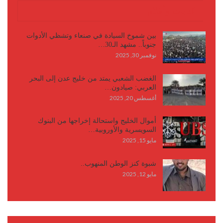
كتابات وأقلام
بين شموخ السيادة في صنعاء وتشظي الأدوات
جنوباً.. مشهد الـ30…
نوفمبر 30, 2025
الغضب الشعبي يمتد من خليج عدن إلى البحر
العربي: صيادون…
أغسطس 20, 2025
أموال الخليج واستحالة إخراجها من البنوك
السويسرية والأوروبية…
مايو 15, 2025
شبوة كنز الوطن المنهوب..
مايو 12, 2025