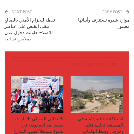
NEXT POST
PREV POST
موارد شبوه تستنزف وأبنائها
نقطة للحزام الأمني بالضالع
مغيبون
تلقي القبض على عناصر
للإصلاح حاولت دخول عدن
بملابس نسائية
You Might Also Like
اشتباكات قبلية دامية في
الانتقالي الموالي للإمارات
المصينعة تخلف قتلى
يصعد ضد السعودية في
وجرحى وسط اتهامات
شبوة مستغلاً غضب الشارع