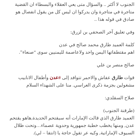
الجنوب لا أكثر .. والسؤال متى يعي العقلاء والبسطاء ان القضية
متاجرة في متاجرة وان يدركوا ان ليس كل من يقول انفصال هو
صادق في قوله هذا ..
وفي تعليق آخر الصحفي بن لزرق:
كلمة العميد طارق محمد صالح في عدن
اهم مقتطفاتها اليمن واحد ولاعاصمة لليمنيين سوى “صنعاء”.
صالح منصر بن علي
قوات
طارق
عفاش والاحمر تتوافد إلى
#
عدن
وأطفال الانابيب
مشغولين بجزمة ذكرى العراسي. منا على الشهداء السلام
صلاح السقلدي:
(طرقنة الجنوب)
العميد طارق الذي قالت الإمارات أنه سيقتحم الحديدة,هاهو يقتحم
عدن, ومنها يخطب خطبة جمهورية وحدوية عصماء…وتحت ظلال
السيوف الإماراتية, وكيه عر تقول حاجة يا (انتقا – لي).