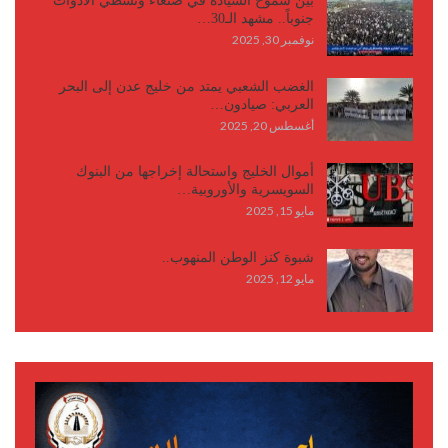
بين شموخ السيادة في صنعاء وتشظي الأدوات
جنوباً.. مشهد الـ30…
نوفمبر 30, 2025
الغضب الشعبي يمتد من خليج عدن إلى البحر
العربي: صيادون…
أغسطس 20, 2025
أموال الخليج واستحالة إخراجها من البنوك
السويسرية والأوروبية…
مايو 15, 2025
شبوة كنز الوطن المنهوب..
مايو 12, 2025