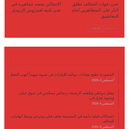
عدن..قوات التحالف تطلق
الانتقالي يحشد جماهيره في
النار على المتظاهرين امام
عدن تلبية لعيدروس الزبيدي
المعاشيق
NEXT
PREV
آخر الأخبار
السعودية تطيح بقيادات موالية للإمارات في شبوة تمهيداً لنهب النفط
أغسطس 6, 2026
مقتل مواطن وطفلته الرضيعة برصاص مسلحين في سوق حبان..
وشبوة تغرق في…
أغسطس 6, 2026
اشتباكات قبلية دامية في المصينعة تخلف قتلى وجرحى وسط اتهامات
للتحالف…
أغسطس 4, 2026