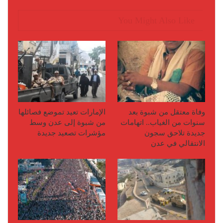
You Might Also Like
وفاة معتقل من شبوة بعد
الإمارات تعيد تموضع فصائلها
سنوات من الغياب.. اتهامات
من شبوة إلى عدن وسط
جديدة تلاحق سجون
مؤشرات تصعيد جديدة
الانتقالي في عدن