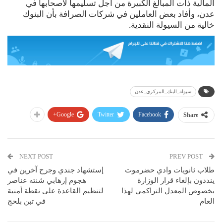
المالية ذات المبالغ الكبيرة من أجل تسليمها لأصحابها في
عدن، وأفاد بعض العاملين في شركات الصرافة بأن البنوك
خالية من السيولة النقدية.
سيولة_البنك_المركزي_عدن
Google+
Twitter
Facebook
Share
NEXT POST
PREV POST
طلاب ثانويات وادي حضرموت
إستشهاد جندي وجرح آخرين في
ينددون بإلغاء قرار الوزارة
هجوم إرهابي شنته عناصر
بخصوص المعدل التراكمي لهذا
لتنظيم القاعدة على نقطة أمنية
العام
في تبن بلحج