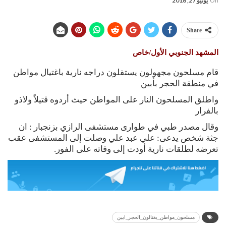
On
يونيو 27, 2016
Share
المشهد الجنوبي الأول/خاص
قام مسلحون مجهولون يستقلون دراجه نارية باغتيال مواطن
في منطقة الحجر بأبين
واطلق المسلحون النار على المواطن حيث أردوه قتيلاً ولاذو
بالفرار
وقال مصدر طبي في طوارى مستشفى الرازي بزنجبار : ان
جثة شخص يدعى: علي عبد علي وصلت إلى المستشفى عقب
تعرضه لطلقات نارية أودت إلى وفاته على الفور.
مسلحون_مواطن_يغتالون_الحجر_ابين