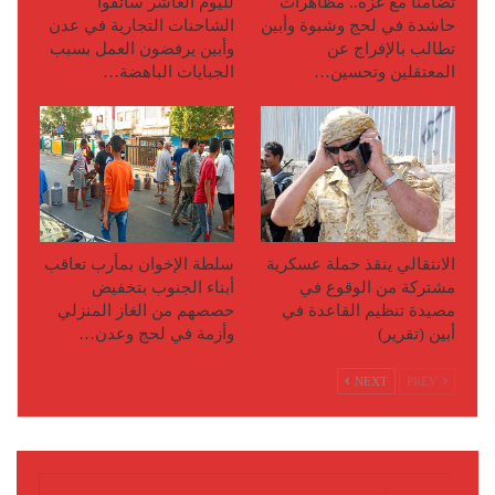
تضامنًا مع غزة.. مظاهرات
لليوم العاشر سائقوا
حاشدة في لحج وشبوة وأبين
الشاحنات التجارية في عدن
تطالب بالإفراج عن
وأبين يرفضون العمل بسبب
المعتقلين وتحسين…
الجبايات الباهضة…
الانتقالي ينقذ حملة عسكرية
سلطة الإخوان بمأرب تعاقب
مشتركة من الوقوع في
أبناء الجنوب بتخفيض
مصيدة تنظيم القاعدة في
حصصهم من الغاز المنزلي
أبين (تقرير)
وأزمة في لحج وعدن…
NEXT
PREV