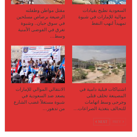
السعودية تطيح بقيادات
مقتل مواطن وطفلته
موالية للإمارات في شبوة
الرضيعة برصاص مسلحين
تمهيداً لنهب النفط
في سوق حبان.. وشبوة
تغرق في الفوضى الأمنية
وسط…
اشتباكات قبلية دامية في
الانتقالي الموالي للإمارات
المصينعة تخلف قتلى
يصعد ضد السعودية في
وجرحى وسط اتهامات
شبوة مستغلاً غضب الشارع
للتحالف بتغذية الصراعات…
من تدهور…
NEXT
PREV