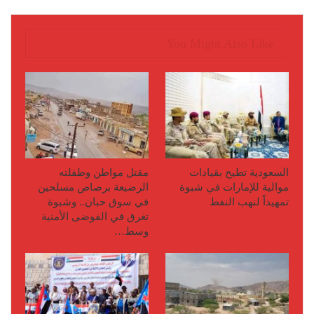
You Might Also Like
السعودية تطيح بقيادات
مقتل مواطن وطفلته
موالية للإمارات في شبوة
الرضيعة برصاص مسلحين
تمهيداً لنهب النفط
في سوق حبان.. وشبوة
تغرق في الفوضى الأمنية
وسط…