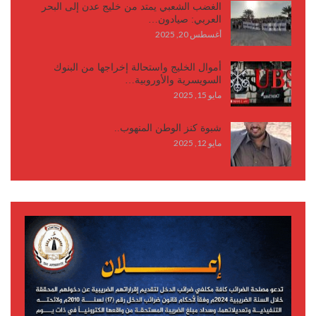
الغضب الشعبي يمتد من خليج عدن إلى البحر
العربي: صيادون…
أغسطس 20, 2025
أموال الخليج واستحالة إخراجها من البنوك
السويسرية والأوروبية…
مايو 15, 2025
شبوة كنز الوطن المنهوب..
مايو 12, 2025