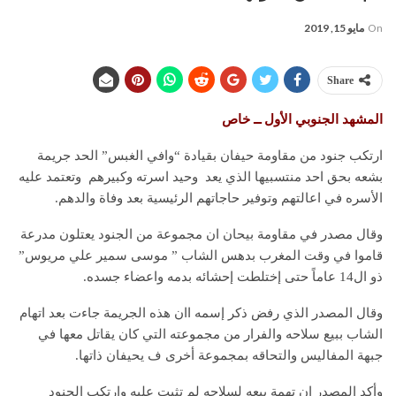
On
مايو 15, 2019
Share
المشهد الجنوبي الأول ــ خاص
ارتكب جنود من مقاومة حيفان بقيادة “وافي الغبس” الحد جريمة
بشعه بحق احد منتسبيها الذي يعد وحيد اسرته وكبيرهم وتعتمد عليه
الأسره في اعالتهم وتوفير حاجاتهم الرئيسية بعد وفاة والدهم.
وقال مصدر في مقاومة بيحان ان مجموعة من الجنود يعتلون مدرعة
قاموا في وقت المغرب بدهس الشاب ” موسى سمير علي مريوس”
ذو ال14 عاماً حتى إختلطت إحشائه بدمه واعضاء جسده.
وقال المصدر الذي رفض ذكر إسمه اان هذه الجريمة جاءت بعد اتهام
الشاب ببيع سلاحه والفرار من مجموعته التي كان يقاتل معها في
جبهة المفاليس والتحاقه بمجموعة أخرى ف يحيفان ذاتها.
وأكد المصدر ان تهمة بيعه لسلاحه لم تثبت عليه وارتكب الجنود