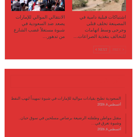
اشتباكات قبلية دامية في
الانتقالي الموالي للإمارات
المصينعة تخلف قتلى
يصعد ضد السعودية في
وجرحى وسط اتهامات
شبوة مستغلاً غضب الشارع
للتحالف بتغذية الصراعات…
من تدهور…
NEXT
PREV
آخر الأخبار
السعودية تطيح بقيادات موالية للإمارات في شبوة تمهيداً لنهب النفط
أغسطس 6, 2026
مقتل مواطن وطفلته الرضيعة برصاص مسلحين في سوق حبان..
وشبوة تغرق في…
أغسطس 6, 2026