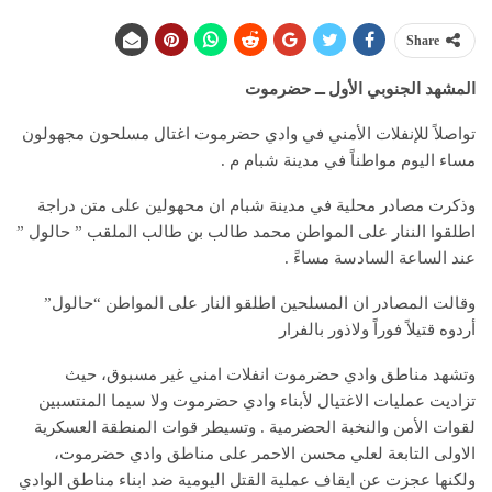
Share
المشهد الجنوبي الأول ــ حضرموت
تواصلاً للإنفلات الأمني في وادي حضرموت اغتال مسلحون مجهولون
مساء اليوم مواطناً في مدينة شبام م .
وذكرت مصادر محلية في مدينة شبام ان محهولين على متن دراجة
اطلقوا الننار على المواطن محمد طالب بن طالب الملقب ” حالول ”
عند الساعة السادسة مساءً .
وقالت المصادر ان المسلحين اطلقو النار على المواطن “حالول”
أردوه قتيلاً فوراً ولاذور بالفرار
وتشهد مناطق وادي حضرموت انفلات امني غير مسبوق، حيث
تزاديت عمليات الاغتيال لأبناء وادي حضرموت ولا سيما المنتسبين
لقوات الأمن والنخبة الحضرمية . وتسيطر قوات المنطقة العسكرية
الاولى التابعة لعلي محسن الاحمر على مناطق وادي حضرموت،
ولكنها عجزت عن ايقاف عملية القتل اليومية ضد ابناء مناطق الوادي