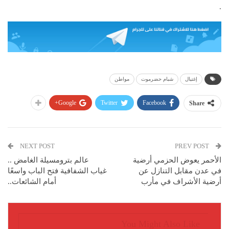
.
إغتيال
شبام حضرموت
مواطن
Google+
Twitter
Facebook
Share
NEXT POST
PREV POST
الأحمر يعوض الحزمي أرضية
عالم بترومسيلة الغامض ..
في عدن مقابل التنازل عن
غياب الشفافية فتح الباب واسعًا
أرضية الأشراف في مأرب
أمام الشائعات..
You Might Also Like