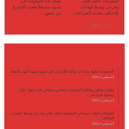
المصينعة تخلف قتلى
يصعد ضد السعودية في
وجرحى وسط اتهامات
شبوة مستغلاً غضب الشارع
للتحالف بتغذية الصراعات…
من تدهور…
NEXT
PREV
آخر الأخبار
السعودية تطيح بقيادات موالية للإمارات في شبوة تمهيداً لنهب النفط
أغسطس 6, 2026
مقتل مواطن وطفلته الرضيعة برصاص مسلحين في سوق حبان..
وشبوة تغرق في…
أغسطس 6, 2026
اشتباكات قبلية دامية في المصينعة تخلف قتلى وجرحى وسط اتهامات
للتحالف…
أغسطس 4, 2026