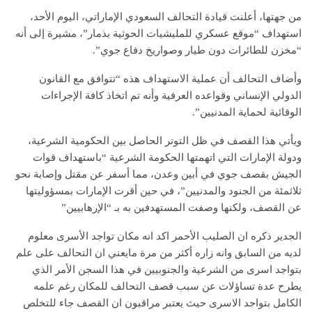
من جهتها، أعلنت قيادة التحالف السعودي الإماراتي، اليوم الأحد،
استهداف “موقع عسكري للمليشيات الحوثية بذمار”، مشيرة إلى أنه
“مخزن للطائرات دون طيار وصواريخ دفاع جوي”.
وأضاف التحالف أن عملية الاستهداف هذه “تتوافق مع القانون
الدولي الإنساني وقواعده العرفية وأنه تم اتخاذ كافة الإجراءات
الوقائية لحماية المدنيين”.
ويأتي هذا القصف في ظل التوتر الحاصل بين الحكومية الشرعية،
ودولة الإمارات التي اتهمتها الحكومة الشرعية “باستهداف قوات
الجيش بقصف جوي في أبين وعدن، مما أسفر عن مقتل وإصابة نحو
ثلاثمئة من الجنود والمدنيين”، في حين أقرت الإمارات بمسؤوليتها
عن القصف، ولكنها وصفت المستهدفين به بـ “الإرهابيين”
الجدير ذكره ان الصليب الأحمر اكد انه مكان تواجد الأسرى معلوم
لديه من السابق وانه زاره أكثر من مرة مايعني ان التحالف على علم
بتواجد اسرى من الشرعية والجنوبيين في هذا السجن الأمر الذي
يطرح عدة تساؤلات عن سبب قصف التحالف للمكان رغم علمه
الكامل بتواجد الاسرى حيث يعتبر مراقبون ان القصف جاء للتخلص