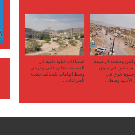
اطن وطفلته الرضيعة
اشتباكات قبلية دامية في
مسلحين في سوق
المصينعة تخلف قتلى وجرحى
وشبوة تغرق في
وسط اتهامات للتحالف بتغذية
 الأمنية وسط…
الصراعات…