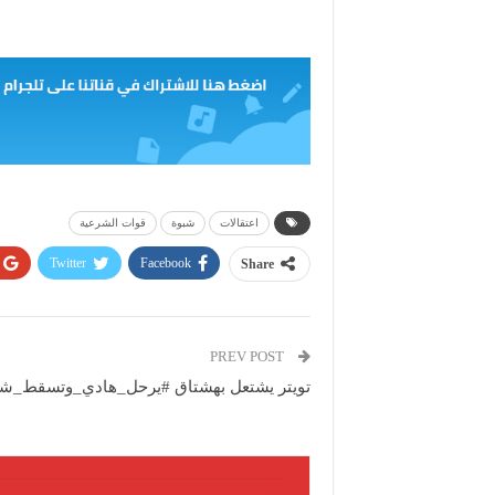
اعتقالات
شبوة
قوات الشرعية
Twitter
Facebook
Share
PREV POST
تويتر يشتعل بهشتاق #يرحل_هادي_وتسقط_شر