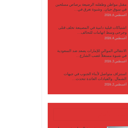
مقتل مواطن وطفلته الرضيعة برصاص مسلحين
في سوق حبان.. وشبوة تغرق في…
أغسطس 6, 2026
اشتباكات قبلية دامية في المصينعة تخلف قتلى
وجرحى وسط اتهامات للتحالف…
أغسطس 4, 2026
الانتقالي الموالي للإمارات يصعد ضد السعودية
في شبوة مستغلاً غضب الشارع…
أغسطس 3, 2026
استنزاف متواصل لأبناء الجنوب في جبهات
الشمال.. والقيادات العائدة تتحدث…
أغسطس 2, 2026
كتابات وأقلام