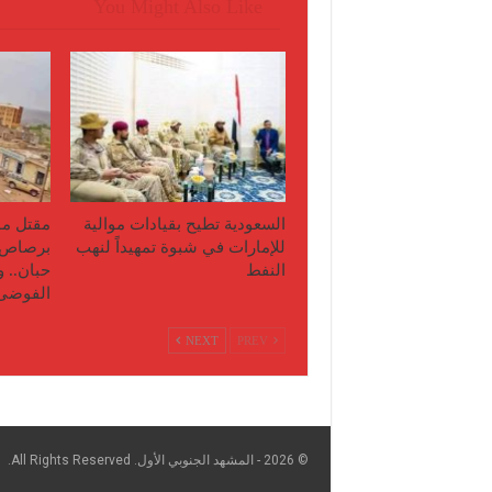
You Might Also Like
السعودية تطيح بقيادات موالية
مقتل مو
للإمارات في شبوة تمهيداً لنهب
برصاص 
النفط
حبان.. 
الفوضى
NEXT
PREV
© 2026 - المشهد الجنوبي الأول. All Rights Reserved.