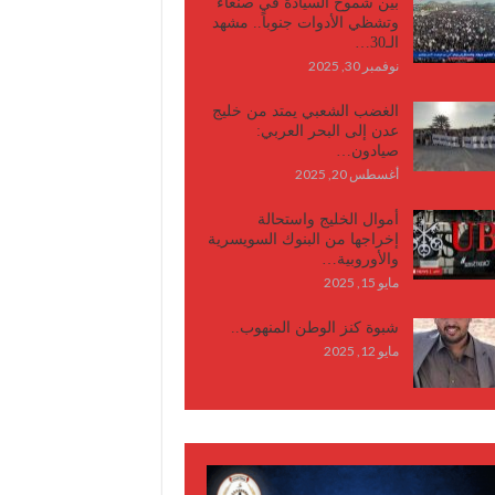
بين شموخ السيادة في صنعاء
وتشظي الأدوات جنوباً.. مشهد
الـ30…
نوفمبر 30, 2025
الغضب الشعبي يمتد من خليج
عدن إلى البحر العربي:
صيادون…
أغسطس 20, 2025
أموال الخليج واستحالة
إخراجها من البنوك السويسرية
والأوروبية…
مايو 15, 2025
شبوة كنز الوطن المنهوب..
مايو 12, 2025