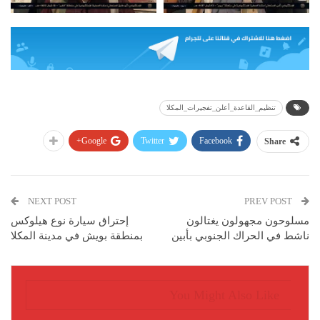
تنظيم_القاعدة_أعلن_تفجيرات_المكلا
Google+
Twitter
Facebook
Share
NEXT POST
PREV POST
مسلوحون مجهولون يغتالون
إحتراق سيارة نوع هيلوكس
ناشط في الحراك الجنوبي بأبين
بمنطقة بويش في مدينة المكلا
You Might Also Like