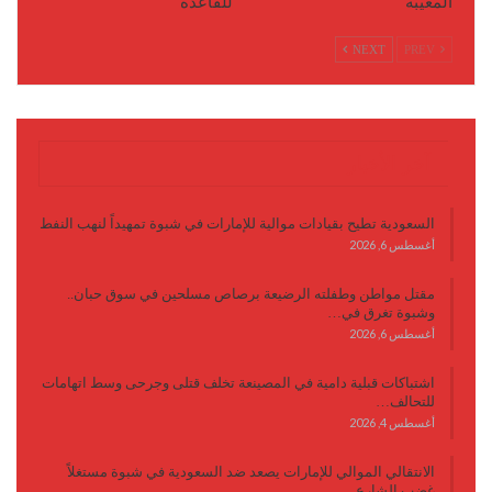
المغيبة
للقاعدة
NEXT
PREV
آخر الأخبار
السعودية تطيح بقيادات موالية للإمارات في شبوة تمهيداً لنهب النفط
أغسطس 6, 2026
مقتل مواطن وطفلته الرضيعة برصاص مسلحين في سوق حبان..
وشبوة تغرق في…
أغسطس 6, 2026
اشتباكات قبلية دامية في المصينعة تخلف قتلى وجرحى وسط اتهامات
للتحالف…
أغسطس 4, 2026
الانتقالي الموالي للإمارات يصعد ضد السعودية في شبوة مستغلاً
غضب الشارع…