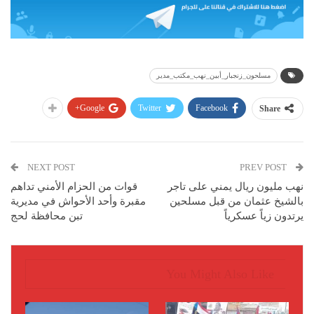
مسلحون_زنجبار_أبين_نهب_مكتب_مدير
Google+
Twitter
Facebook
Share
NEXT POST
PREV POST
نهب مليون ريال يمني على تاجر
قوات من الحزام الأمني تداهم
بالشيخ عثمان من قبل مسلحين
مقبرة وأحد الأحواش في مديرية
يرتدون زياً عسكرياً
تبن محافظة لحج
You Might Also Like