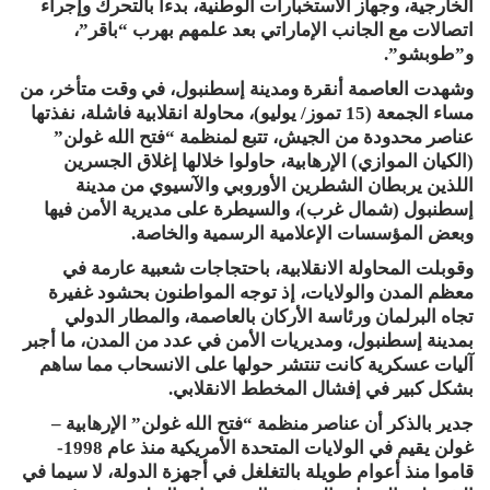
الخارجية، وجهاز الاستخبارات الوطنية، بدءا بالتحرك وإجراء
اتصالات مع الجانب الإماراتي بعد علمهم بهرب “باقر”،
و”طوبشو”.
وشهدت العاصمة أنقرة ومدينة إسطنبول، في وقت متأخر، من
مساء الجمعة (15 تموز/ يوليو)، محاولة انقلابية فاشلة، نفذتها
عناصر محدودة من الجيش، تتبع لمنظمة “فتح الله غولن”
(الكيان الموازي) الإرهابية، حاولوا خلالها إغلاق الجسرين
اللذين يربطان الشطرين الأوروبي والآسيوي من مدينة
إسطنبول (شمال غرب)، والسيطرة على مديرية الأمن فيها
وبعض المؤسسات الإعلامية الرسمية والخاصة.
وقوبلت المحاولة الانقلابية، باحتجاجات شعبية عارمة في
معظم المدن والولايات، إذ توجه المواطنون بحشود غفيرة
تجاه البرلمان ورئاسة الأركان بالعاصمة، والمطار الدولي
بمدينة إسطنبول، ومديريات الأمن في عدد من المدن، ما أجبر
آليات عسكرية كانت تنتشر حولها على الانسحاب مما ساهم
بشكل كبير في إفشال المخطط الانقلابي.
جدير بالذكر أن عناصر منظمة “فتح الله غولن” الإرهابية –
غولن يقيم في الولايات المتحدة الأمريكية منذ عام 1998-
قاموا منذ أعوام طويلة بالتغلغل في أجهزة الدولة، لا سيما في