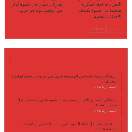
اليمن.. قاعدة عسكرية
إماراتي سري في شبوة يُدار
ضخمة في شبوة تكشف
من أبوظبي ويدعم حرب…
الأهداف الخفية
NEXT
PREV
آخر الأخبار
اشتباكات قبلية دامية في المصينعة تخلف قتلى وجرحى وسط اتهامات
للتحالف…
أغسطس 4, 2026
الانتقالي الموالي للإمارات يصعد ضد السعودية في شبوة مستغلاً
غضب الشارع…
أغسطس 3, 2026
استنزاف متواصل لأبناء الجنوب في جبهات الشمال.. والقيادات
العائدة تتحدث…