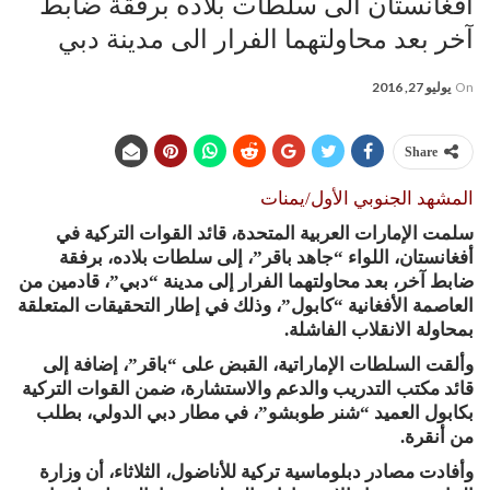
أفغانستان الى سلطات بلاده برفقة ضابط
آخر بعد محاولتهما الفرار الى مدينة دبي
On
يوليو 27, 2016
Share
المشهد الجنوبي الأول/يمنات
سلمت الإمارات العربية المتحدة، قائد القوات التركية في
أفغانستان، اللواء “جاهد باقر”، إلى سلطات بلاده، برفقة
ضابط آخر، بعد محاولتهما الفرار إلى مدينة “دبي”، قادمين من
العاصمة الأفغانية “كابول”، وذلك في إطار التحقيقات المتعلقة
بمحاولة الانقلاب الفاشلة.
وألقت السلطات الإماراتية، القبض على “باقر”، إضافة إلى
قائد مكتب التدريب والدعم والاستشارة، ضمن القوات التركية
بكابول العميد “شنر طوبشو”، في مطار دبي الدولي، بطلب
من أنقرة.
وأفادت مصادر دبلوماسية تركية للأناضول، الثلاثاء، أن وزارة