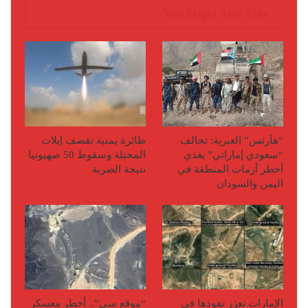
You Might Also Like
“هآرتس” العبرية: تحالف
طائرة يمنية تقصف إيلات
“سعودي إماراتي” يغذي
المحتلة وسقوط 50 صهيونيا
أخطر أزمات المنطقة في
نتيجة الضربة
اليمن والسودان
الإمارات تعزز نفوذها في
“موقع سي”.. أخطر معسكر