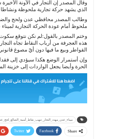
وقال المصدر إن التجار في الأونة الأخيرة
الذي يشهد حركة تجارية ملحوظة ونشاطا غي
وطالب المصدر محافظي عدن ولحج والضال
ملحوظ أمام عودة الحركة التجارية لميناء 
وختم المصدر بالقول:لم نكن نتوقع سكوت 
هذه العجرفة من أرباب النقاط تجاه التجا
القواطر وبيع ما فيها دون أيّ مصوغ قانوني
وإن أستمرار الوضع هكذا سيؤدي إلى فقدا
الحرة وأيضا يجعل الواردات إلى خزينة الم
ميناء_عدن_مهدد_التجار_تنهب_نقاط_أمنية_الضالع_لحج_عد
Twitter
Facebook
Share