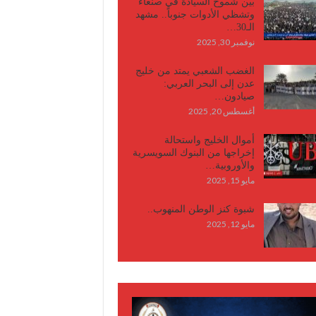
بين شموخ السيادة في صنعاء
وتشظي الأدوات جنوباً.. مشهد
الـ30…
نوفمبر 30, 2025
الغضب الشعبي يمتد من خليج
عدن إلى البحر العربي:
صيادون…
أغسطس 20, 2025
أموال الخليج واستحالة
إخراجها من البنوك السويسرية
والأوروبية…
مايو 15, 2025
شبوة كنز الوطن المنهوب..
مايو 12, 2025