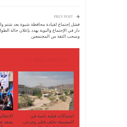
PREV POST
فشل إجتماع لقيادة محافظة شبوة بعد شتم ول
دار في الإجتماع والنوبة يهدد بإعلان حالة الطو
وسحب الثقة من المجتمعين
You Might Also Like
اشتباكات قبلية دامية في
الانتقال
المصينعة تخلف قتلى وجرحى
يصعد ضد