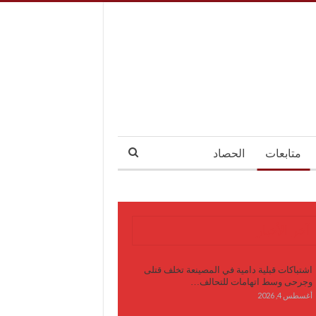
متابعات
الحصاد
آخر الأخبار
اشتباكات قبلية دامية في المصينعة تخلف قتلى
وجرحى وسط اتهامات للتحالف…
أغسطس 4, 2026