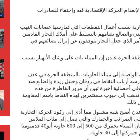
ً لإنعدام الحركة الإقتصادية فيه وإختفاء للصادرات
رية بسبب أعمال التقطعات التي تمارسها عصابات النهب
 والضالع بقيامهم بالتسلط على أملاك التجار القادمين
الأمر الذي جعل التجار يتوقفون عن إنزال بضائعهم في
 الحرة عـدن إن الميناء بات على وشك الأنهيار بسبب
لواصلة إلى ميناء الحاويات بالمنطقة الحرة في عدن
ه أرباب النقاط في ردفان وحبيل ريدة والضالع ضد
في أحصائية أخيرة تبين أن مرور القاطرة من هذه
1000 مائة ألف ريال تذهب إلى جيوب مستثمرين لهذه النقاط باسم المقاومة
 ذلك.
 عدن أصبح شبه مشلول مما أدى إلى ركود الحركة التجارية
لى الضرائب والجمارك والتي تصل إلى مئات الملايين
يوميا وباتت الأرقام في عد تنازلي بعد أن كان الميناء يجمرك من 500 إلى 600 حاوية أبو40 قدميوميا
ا إلى 30 حاوية .