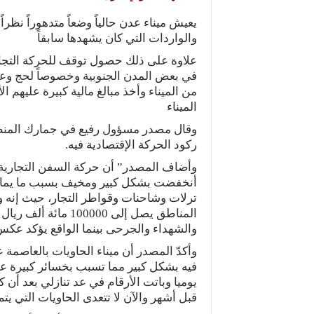
يعيش ميناء عدن حالياً وضعاً متدهوراً نظرا
والواردات التي كان يشهدها سابقاً
علاوة على ذلك حصول توقف للحركة التجا
في بعض المدن الجنوبية وخصوصاً لحج وعدن
من الميناء وأخذ مبالغ مالية كبيرة عليهم 
الميناء
وقال مصدر مسؤول رفيع في جمارك المنطقة
ركود الحركة الإقتصادية فيه.
وأضاف المصدر” أن حركة السفن التجارية ا
أنخفضت بشكل كبير ومخيف بسبب ما يمارس
ترلات وشاحنات وقواطر التجار، حيث إنه و
المناطق يصل إلى 00
والشهداء والجرحى بينما الواقع يؤكد عكس
وأكدّ المصدر أن ميناء الحاويات بالعاصمة
فيه بشكل كبير مما تسبب بخسائر كبيرة ع
قبل أشهر والآن لا تتعدى الحاويات التي يتم جمركته