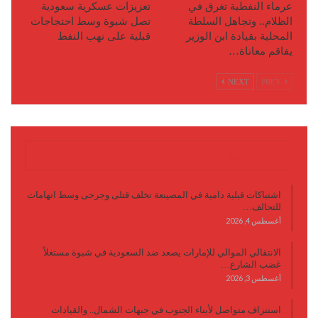
عرماء النفطية تغرق في
تعزيزات عسكرية سعودية
الظلام.. وتجاهل السلطة
تصل شبوة وسط احتجاجات
المحلية بقيادة ابن الوزير
قبلية على نهب النفط
يفاقم معاناة…
NEXT
PREV
آخر الأخبار
اشتباكات قبلية دامية في المصينعة تخلف قتلى وجرحى وسط اتهامات
للتحالف…
أغسطس 4, 2026
الانتقالي الموالي للإمارات يصعد ضد السعودية في شبوة مستغلاً
غضب الشارع…
أغسطس 3, 2026
استنزاف متواصل لأبناء الجنوب في جبهات الشمال.. والقيادات