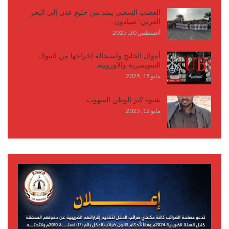
الغضب الشعبي يمتد من خليج عدن إلى البحر
العربي: صيادون…
أغسطس 20, 2025
أموال الخليج واستحالة إخراجها من البنوك
السويسرية والأوروبية…
مايو 15, 2025
شبوة كنز الوطن المنهوب..
مايو 12, 2025