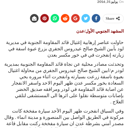
On
يوليو 31, 2016
Share
المشهد الجنوبي الأول/عدن
حاولت عناصر إرهابية إغتيال قائد المقاومة الجنوبة في مديرية
لود بأبين الشيخ صالح عيدروس الجفري بزرع عبوة اسفة في
زيارته إنفجرت في في خور مكسر بعدن
وتحدثت مصادر محلية عن نجاة قائد المقاومة الجنوبية بمديرية
لودر م/ابين الشيخ صالح عيدروس الجفري من محاولة اغتيال
بعبوة ناسفة زرعت بسيارته وانفجرت اثناء مروره بحي
السعادة بخور مكسر عدن ظهر اليوم الاحد واسفر الانفجار
عن اصابة قائد المقاومة في لودر ومرافقه صديق الخضر
بإصابات متوسطة نقلوا على اثرها الى المستشفى لتلقي
العلاج .
وفي السياق انفجرت ظهر اليوم الأحد سيارة مفخخة كانت
مركونة في الطريق الواصل بين المنصورة و مدينة انماء . وقال
مصدر أمني بشرطة عدن ان سيارة مفخخة ركنت مقابل قاعة