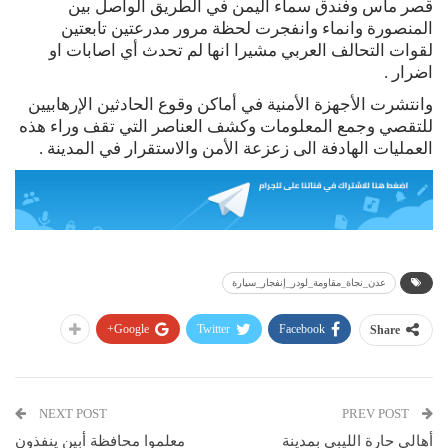
قصر ماس وفندق سماء اليمن في الطريق الواصل بين
المنصورة وانماء وانفجرت لحظة مرور مدرعتين تابعتين
لقوات التحالف العربي مشيرا انها لم تحدث أي اصابات او
اضرار .
وانتشرت الأجهزة الأمنية في أماكن وقوع الحادثين الإرهابيين
للتقصي وجمع المعلومات وكشف العناصر التي تقف وراء هذه
العمليات الهادفة الى زعزعة الأمن والاستقرار في المدينة .
عدن_نجاة_مقاومة_لودر_إنفجار_سيارة
Google+
Twitter
Facebook
Share
NEXT POST
PREV POST
أهالي حارة الليبي بمدينة
معلموا محافظة أبين ينفذون