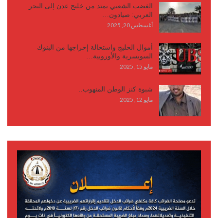
الغضب الشعبي يمتد من خليج عدن إلى البحر
العربي: صيادون…
أغسطس 20, 2025
أموال الخليج واستحالة إخراجها من البنوك
السويسرية والأوروبية…
مايو 15, 2025
شبوة كنز الوطن المنهوب..
مايو 12, 2025