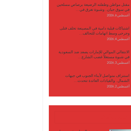
مقتل مواطن وطفلته الرضيعة برصاص مسلحين
في سوق حبان.. وشبوة تغرق في…
أغسطس 6, 2026
اشتباكات قبلية دامية في المصينعة تخلف قتلى
وجرحى وسط اتهامات للتحالف…
أغسطس 4, 2026
الانتقالي الموالي للإمارات يصعد ضد السعودية
في شبوة مستغلاً غضب الشارع…
أغسطس 3, 2026
استنزاف متواصل لأبناء الجنوب في جبهات
الشمال.. والقيادات العائدة تتحدث…
أغسطس 2, 2026
كتابات وأقلام