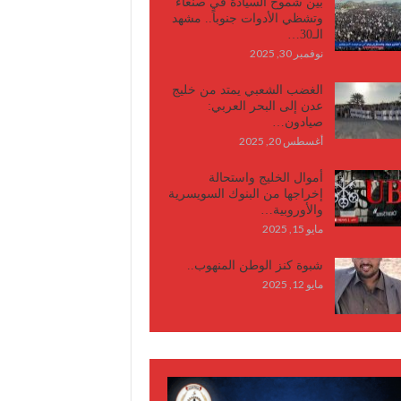
بين شموخ السيادة في صنعاء
وتشظي الأدوات جنوباً.. مشهد
الـ30…
نوفمبر 30, 2025
الغضب الشعبي يمتد من خليج
عدن إلى البحر العربي:
صيادون…
أغسطس 20, 2025
أموال الخليج واستحالة
إخراجها من البنوك السويسرية
والأوروبية…
مايو 15, 2025
شبوة كنز الوطن المنهوب..
مايو 12, 2025