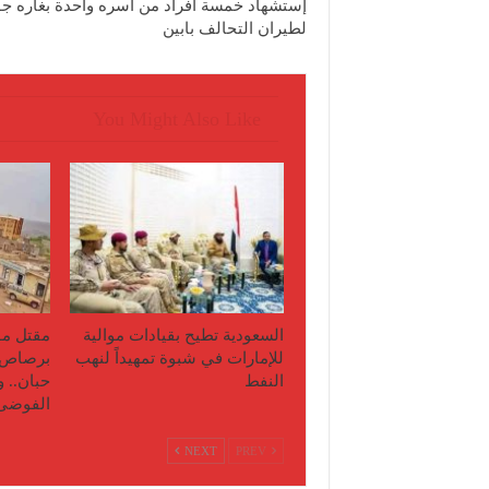
إستشهاد خمسة أفراد من أسره واحدة بغاره جو
لطيران التحالف بابين
You Might Also Like
السعودية تطيح بقيادات موالية
مقتل مو
للإمارات في شبوة تمهيداً لنهب
برصاص 
النفط
حبان.. 
الفوضى
NEXT
PREV