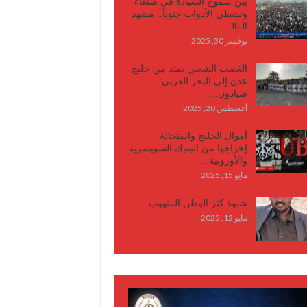
بين شموخ السيادة في صنعاء
وتشظي الأدوات جنوباً.. مشهد
الـ30…
نوفمبر 30, 2025
الغضب الشعبي يمتد من خليج
عدن إلى البحر العربي:
صيادون…
أغسطس 20, 2025
أموال الخليج واستحالة
إخراجها من البنوك السويسرية
والأوروبية…
مايو 15, 2025
شبوة كنز الوطن المنهوب..
مايو 12, 2025