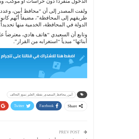
الدخول منفرداً دون حراسات أو موكب، وهو
ولفت المصدر إلى أن “محافظ أبين، وعدداً
طريقهم إلى المحافظة”، مضيفاً أنّهم كان
الدولة في المحافظة، الخدمية منها تحديداً”
وتابع أن السعيدي “هاتف هادي، معترضاً 
أبنائها” مبدياً “استغرابه من القرار”.
أبين_محافظ_السعيدي_نقطة_العلم_تمنع_التحالف
Twitter
Facebook
Share
PREV POST